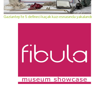
Gaziantep'te 5 defineci kaçak kazı esnasında yakalandı