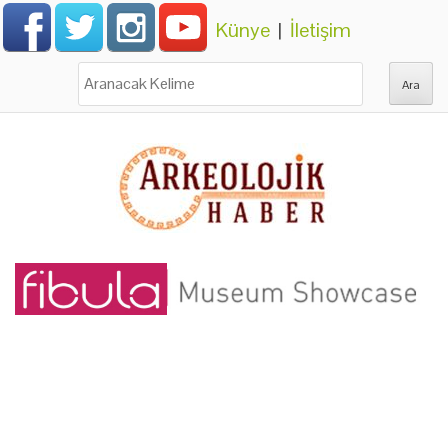
Künye
|
İletişim
Ara: