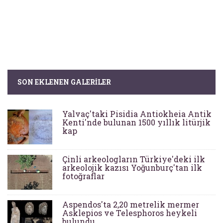
SON EKLENEN GALERILER
Yalvaç'taki Pisidia Antiokheia Antik
Kenti'nde bulunan 1500 yıllık litürjik
kap
Çinli arkeologların Türkiye'deki ilk
arkeolojik kazısı Yoğunburç'tan ilk
fotoğraflar
Aspendos'ta 2,20 metrelik mermer
Asklepios ve Telesphoros heykeli
bulundu