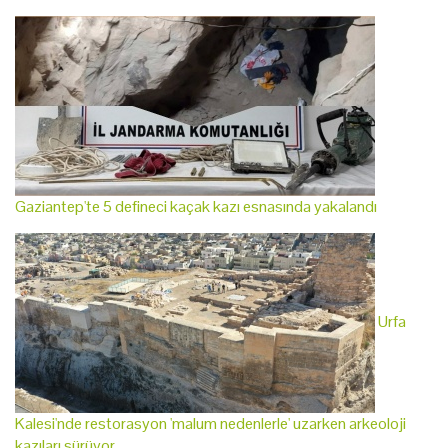
Gaziantep'te 5 defineci kaçak kazı esnasında yakalandı
Urfa
Kalesi'nde restorasyon 'malum nedenlerle' uzarken arkeoloji
kazıları sürüyor