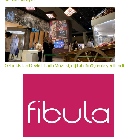
Özbekistan Devlet Tarih Müzesi, dijital dönüşümle yenilendi