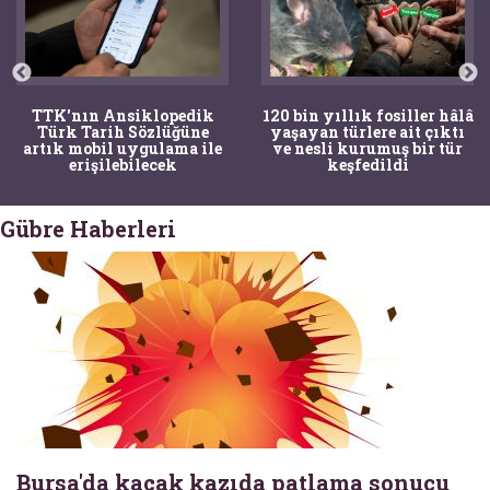
TTK'nın Ansiklopedik
120 bin yıllık fosiller hâlâ
Türk Tarih Sözlüğüne
yaşayan türlere ait çıktı
artık mobil uygulama ile
ve nesli kurumuş bir tür
erişilebilecek
keşfedildi
Gübre Haberleri
Bursa'da kaçak kazıda patlama sonucu