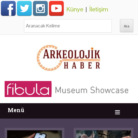
Künye
|
İletişim
Ara:
Menü