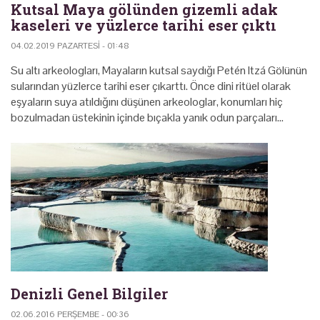
Kutsal Maya gölünden gizemli adak
kaseleri ve yüzlerce tarihi eser çıktı
04.02.2019 PAZARTESI - 01:48
Su altı arkeologları, Mayaların kutsal saydığı Petén Itzá Gölünün
sularından yüzlerce tarihi eser çıkarttı. Önce dini ritüel olarak
eşyaların suya atıldığını düşünen arkeologlar, konumları hiç
bozulmadan üstekinin içinde bıçakla yanık odun parçaları…
Denizli Genel Bilgiler
02.06.2016 PERŞEMBE - 00:36