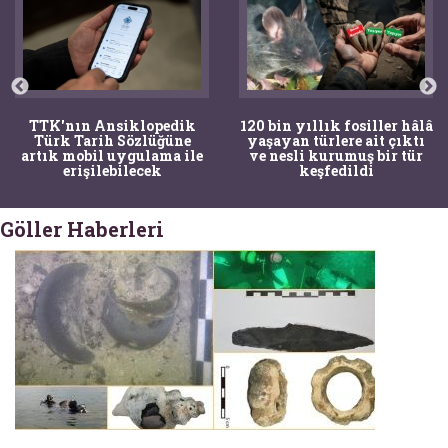
TTK'nın Ansiklopedik
120 bin yıllık fosiller hâlâ
Türk Tarih Sözlüğüne
yaşayan türlere ait çıktı
artık mobil uygulama ile
ve nesli kurumuş bir tür
erişilebilecek
keşfedildi
Göller Haberleri