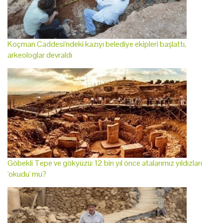
Koçman Caddesi'ndeki kazıyı belediye ekipleri başlattı,
arkeologlar devraldı
Göbekli Tepe ve gökyüzü: 12 bin yıl önce atalarımız yıldızları
'okudu' mu?