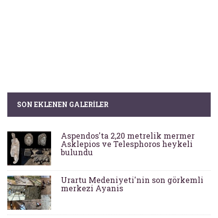
SON EKLENEN GALERILER
Aspendos'ta 2,20 metrelik mermer
Asklepios ve Telesphoros heykeli
bulundu
Urartu Medeniyeti'nin son görkemli
merkezi Ayanis