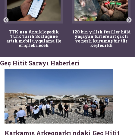
TTK'nın Ansiklopedik
120 bin yıllık fosiller hâlâ
Türk Tarih Sözlüğüne
yaşayan türlere ait çıktı
artık mobil uygulama ile
ve nesli kurumuş bir tür
erişilebilecek
keşfedildi
Geç Hitit Sarayı Haberleri
Karkamış Arkeoparkı'ndaki Geç Hitit