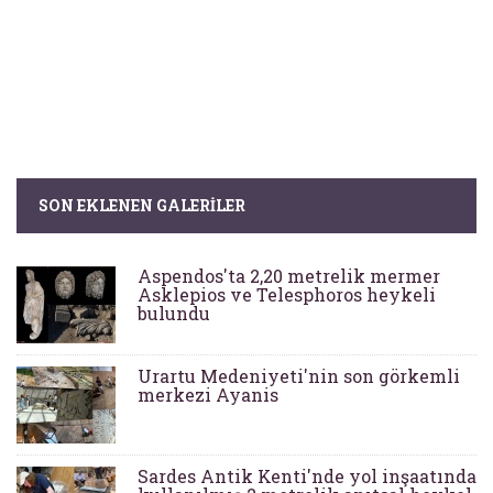
SON EKLENEN GALERILER
Aspendos'ta 2,20 metrelik mermer
Asklepios ve Telesphoros heykeli
bulundu
Urartu Medeniyeti'nin son görkemli
merkezi Ayanis
Sardes Antik Kenti'nde yol inşaatında