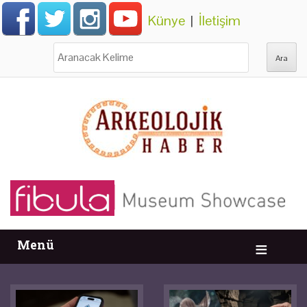
Künye
|
İletişim
Ara:
Menü