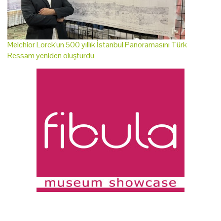
Melchior Lorck'un 500 yıllık İstanbul Panoramasını Türk
Ressam yeniden oluşturdu