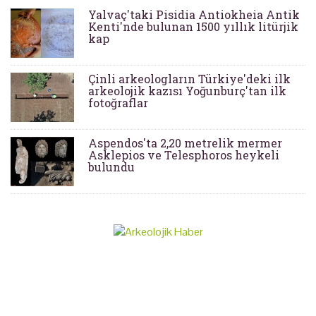
Yalvaç'taki Pisidia Antiokheia Antik
Kenti'nde bulunan 1500 yıllık litürjik
kap
Çinli arkeologların Türkiye'deki ilk
arkeolojik kazısı Yoğunburç'tan ilk
fotoğraflar
Aspendos'ta 2,20 metrelik mermer
Asklepios ve Telesphoros heykeli
bulundu