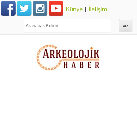
Künye
|
İletişim
Ara: