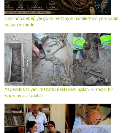
Karnında bebeğiyle gömülen 8 aylık hamile 9 bin yıllık kadın
mezarı bulundu
Aspendos'ta yeni mezarlık keşfedildi, açılan ilk mezar bir
'sporcuya' ait olabilir