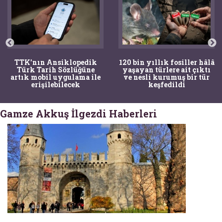
TTK'nın Ansiklopedik
120 bin yıllık fosiller hâlâ
Türk Tarih Sözlüğüne
yaşayan türlere ait çıktı
artık mobil uygulama ile
ve nesli kurumuş bir tür
erişilebilecek
keşfedildi
Gamze Akkuş İlgezdi Haberleri