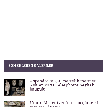
SON EKLENEN GALERILER
Aspendos'ta 2,20 metrelik mermer
Asklepios ve Telesphoros heykeli
bulundu
Urartu Medeniyeti'nin son görkemli
merkezi Ayanis