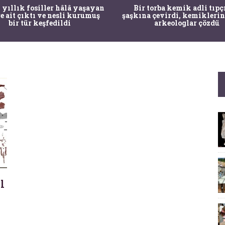
 yıllık fosiller hâlâ yaşayan
Bir torba kemik adli tıpç
re ait çıktı ve nesli kurumuş
şaşkına çevirdi, kemiklerin
bir tür keşfedildi
arkeologlar çözdü
l