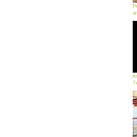
Pr
ar
As
Te