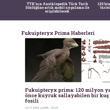
nrısı
TTK'nın Ansiklopedik Türk Tarih
120 bin
horos'un
Sözlüğüne artık mobil uygulama ile
türle
du
erişilebilecek
Fukuipteryx Prima Haberleri
Fukuipteryx prima: 120 milyon yı
önce kuyruk sallayabilen bir kuş
fosili
29.11.2019 CUMA - 15:29