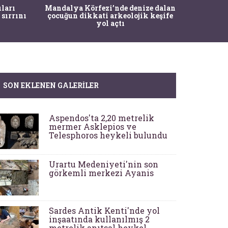
İstanbul
ıları
Mandalya Körfezi’nde denize dalan
Pasapo
 sırrını
çocuğun dikkati arkeolojik keşife
yol açtı
SON EKLENEN GALERILER
Aspendos'ta 2,20 metrelik
mermer Asklepios ve
Telesphoros heykeli bulundu
Urartu Medeniyeti'nin son
görkemli merkezi Ayanis
Sardes Antik Kenti'nde yol
inşaatında kullanılmış 2
metrelik anıtsal heykel