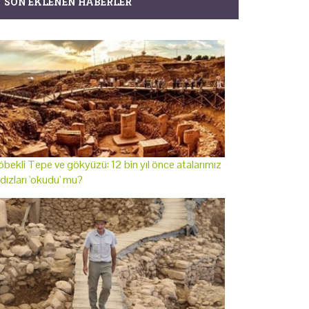
SON EKLENEN HABERLER
bekli Tepe ve gökyüzü: 12 bin yıl önce atalarımız
ldızları 'okudu' mu?