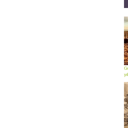
Gö
yı