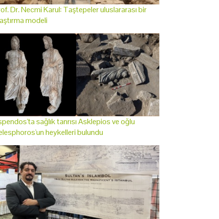
of. Dr. Necmi Karul: Taştepeler uluslararası bir
aştırma modeli
pendos'ta sağlık tanrısı Asklepios ve oğlu
lesphoros'un heykelleri bulundu