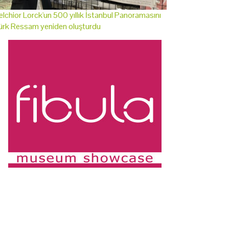
lchior Lorck'un 500 yıllık İstanbul Panoramasını
ürk Ressam yeniden oluşturdu