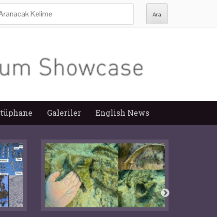
ra:
tüphane
Galeriler
English News