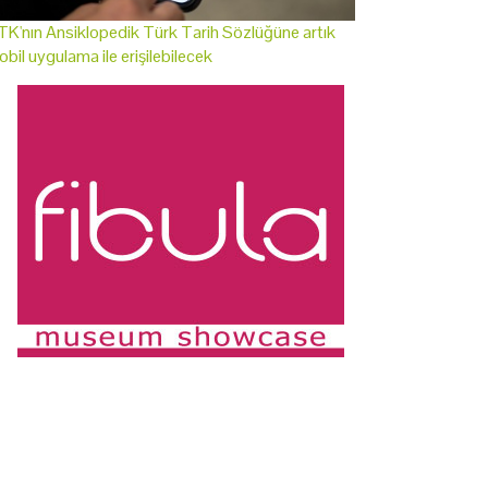
K'nın Ansiklopedik Türk Tarih Sözlüğüne artık
bil uygulama ile erişilebilecek