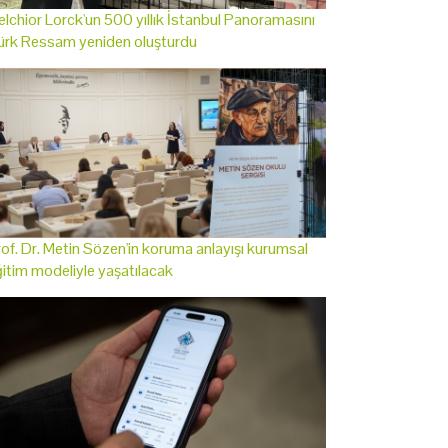
lchior Lorck'un 500 yıllık İstanbul Panoramasını
ürk Ressam yeniden oluşturdu
of. Dr. Metin Sözen'in koruma anlayışı kurumsal
itim modeliyle yaşatılacak