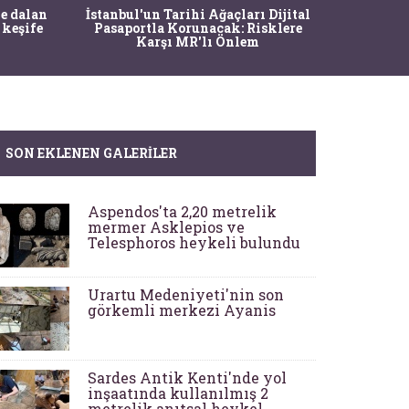
Ma
e dalan
İstanbul'un Tarihi Ağaçları Dijital
Operasy
 keşife
Pasaportla Korunacak: Risklere
M
Karşı MR'lı Önlem
SON EKLENEN GALERILER
Aspendos'ta 2,20 metrelik
mermer Asklepios ve
Telesphoros heykeli bulundu
Urartu Medeniyeti'nin son
görkemli merkezi Ayanis
Sardes Antik Kenti'nde yol
inşaatında kullanılmış 2
metrelik anıtsal heykel