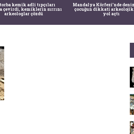
 torba kemik adli tıpçıları
Mandalya Körfezi’nde deniz
a çevirdi, kemiklerin sırrını
çocuğun dikkati arkeolojik
arkeologlar çözdü
yol açtı