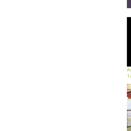
As
Te