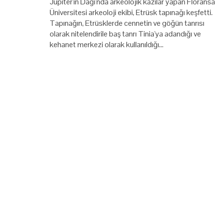
Jüpiter'in Dağı'nda arkeolojik kazılar yapan Floransa
Üniversitesi arkeoloji ekibi, Etrüsk tapınağı keşfetti.
Tapınağın, Etrüsklerde cennetin ve göğün tanrısı
olarak nitelendirile baş tanrı Tinia'ya adandığı ve
kehanet merkezi olarak kullanıldığı…