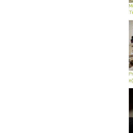
Me
T
Pr
eğ