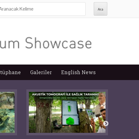
ra:
tüphane
Galeriler
English News