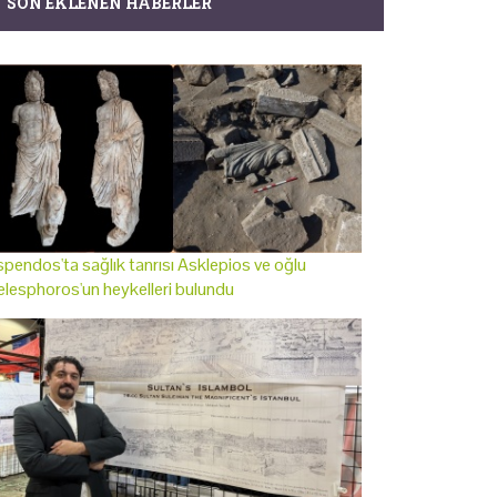
SON EKLENEN HABERLER
pendos'ta sağlık tanrısı Asklepios ve oğlu
lesphoros'un heykelleri bulundu