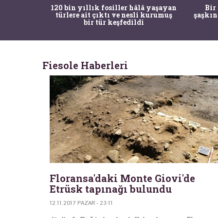
ürk Tarih
120 bin yıllık fosiller hâlâ yaşayan
Bir
gulama ile
türlere ait çıktı ve nesli kurumuş
şaşkın
bir tür keşfedildi
Fiesole Haberleri
Floransa'daki Monte Giovi'de
Etrüsk tapınağı bulundu
12.11.2017 PAZAR - 23:11