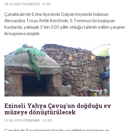
18.10.2021 PAZARTESI - 11:02
Çanakkale'nin Ezine ilçesinde Dalyan köyünde bulunan
Alexandria Troas Antik Kenti'nde, 5 Temmuz'da başlayan
kazılarda, yaklaşık 2 bin 200 yıllık olduğu tahmin edilen çarşının
iki kapısına ulaşıldı.
Ezineli Yahya Çavuş'un doğduğu ev
müzeye dönüştürülecek
12.09.2019 PERŞEMBE - 15:35
Çanakkale Savaşları'nda büyük yararlılıklar gösteren ve