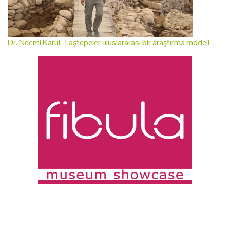
Dr. Necmi Karul: Taştepeler uluslararası bir araştırma modeli