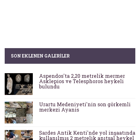
SON EKLENEN GALERILER
Aspendos'ta 2,20 metrelik mermer
Asklepios ve Telesphoros heykeli
bulundu
Urartu Medeniyeti'nin son görkemli
merkezi Ayanis
Sardes Antik Kenti'nde yol inşaatında
kullanılmış 2 metrelik anıtsal heykel