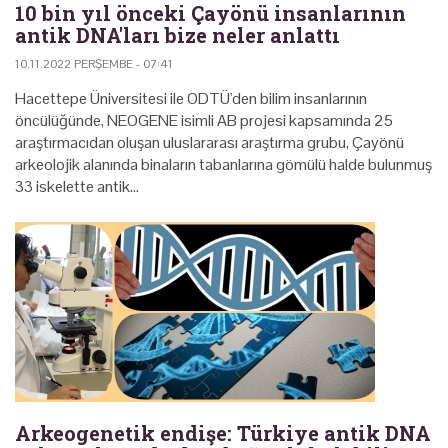
10 bin yıl önceki Çayönü insanlarının
antik DNA'ları bize neler anlattı
10.11.2022 PERŞEMBE - 07:41
Hacettepe Üniversitesi ile ODTÜ'den bilim insanlarının
öncülüğünde, NEOGENE isimli AB projesi kapsamında 25
araştırmacıdan oluşan uluslararası araştırma grubu, Çayönü
arkeolojik alanında binaların tabanlarına gömülü halde bulunmuş
33 iskelette antik…
Arkeogenetik endişe: Türkiye antik DNA