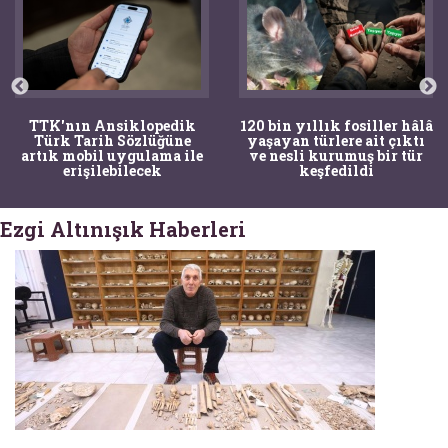
TTK'nın Ansiklopedik
120 bin yıllık fosiller hâlâ
Türk Tarih Sözlüğüne
yaşayan türlere ait çıktı
artık mobil uygulama ile
ve nesli kurumuş bir tür
erişilebilecek
keşfedildi
Ezgi Altınışık Haberleri