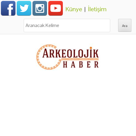
Künye
|
İletişim
Ara: