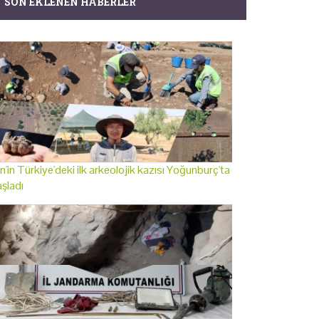
SON EKLENEN HABERLER
n'in Türkiye'deki ilk arkeolojik kazısı Yoğunburç'ta
şladı