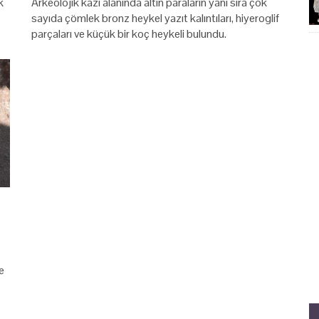
k
Arkeolojik kazı alanında altın paraların yanı sıra çok
sayıda çömlek bronz heykel yazıt kalıntıları, hiyeroglif
parçaları ve küçük bir koç heykeli bulundu.
e