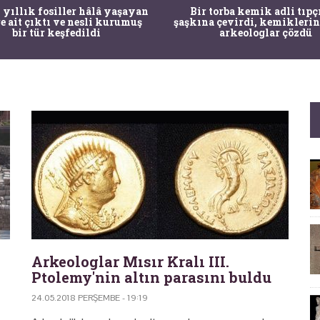
 yıllık fosiller hâlâ yaşayan
Bir torba kemik adli tıpç
re ait çıktı ve nesli kurumuş
şaşkına çevirdi, kemiklerin
bir tür keşfedildi
arkeologlar çözdü
Arkeologlar Mısır Kralı III.
Ptolemy'nin altın parasını buldu
24.05.2018 PERŞEMBE - 19:19