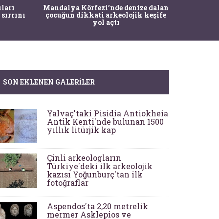
İstanbul
ıları
Mandalya Körfezi’nde denize dalan
Pasapo
 sırrını
çocuğun dikkati arkeolojik keşife
yol açtı
SON EKLENEN GALERILER
Yalvaç'taki Pisidia Antiokheia
Antik Kenti'nde bulunan 1500
yıllık litürjik kap
Çinli arkeologların
Türkiye'deki ilk arkeolojik
kazısı Yoğunburç'tan ilk
fotoğraflar
Aspendos'ta 2,20 metrelik
mermer Asklepios ve