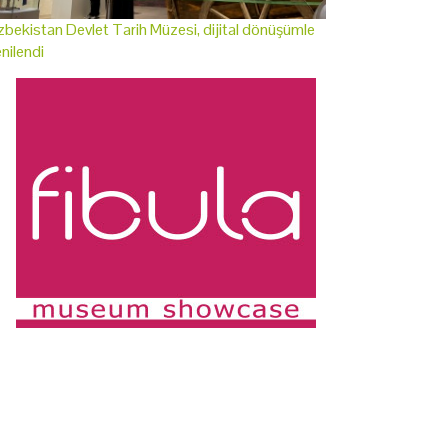
bekistan Devlet Tarih Müzesi, dijital dönüşümle
nilendi