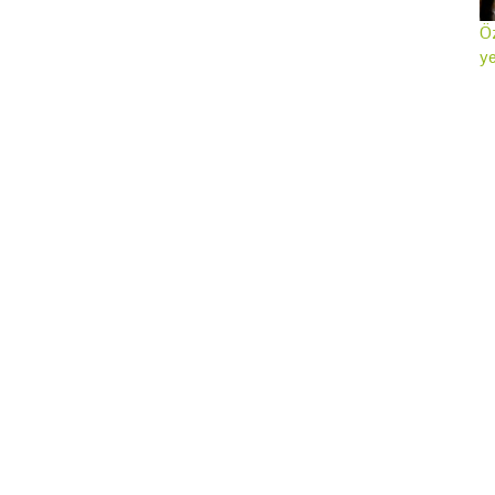
Öz
ye