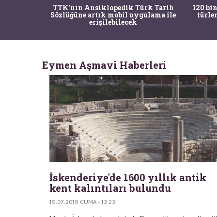
nrısı
TTK'nın Ansiklopedik Türk Tarih
120 bin
horos'un
Sözlüğüne artık mobil uygulama ile
türle
du
erişilebilecek
Eymen Aşmavi Haberleri
İskenderiye'de 1600 yıllık antik
kent kalıntıları bulundu
19.07.2019 CUMA - 13:23