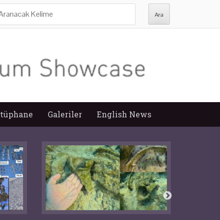
ra:
tüphane
Galeriler
English News