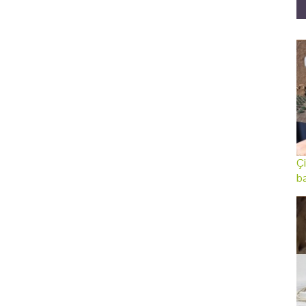
Çi
ba