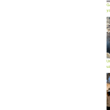
Ga
ya
Ur
uz