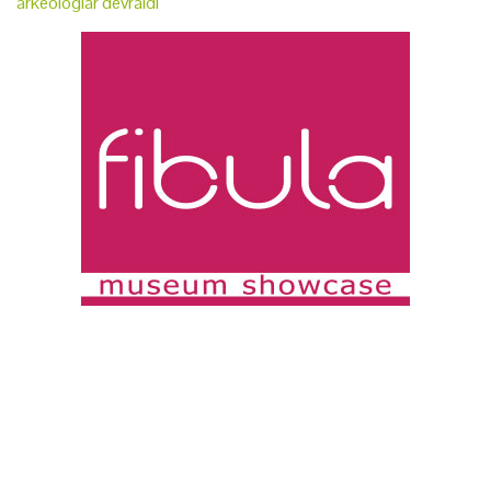
arkeologlar devraldı