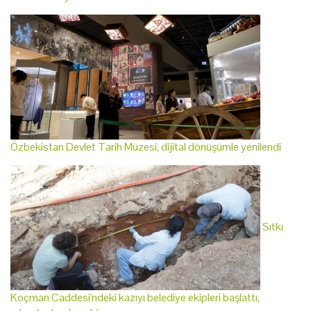
Özbekistan Devlet Tarih Müzesi, dijital dönüşümle yenilendi
Sıtkı
Koçman Caddesi'ndeki kazıyı belediye ekipleri başlattı,