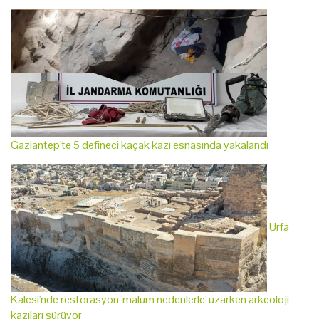
Gaziantep'te 5 defineci kaçak kazı esnasında yakalandı
Urfa
Kalesi'nde restorasyon 'malum nedenlerle' uzarken arkeoloji
kazıları sürüyor