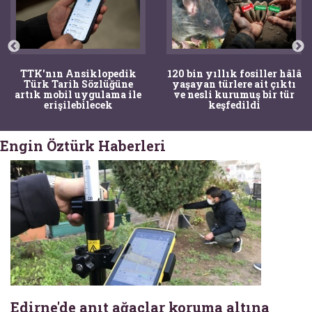
TTK'nın Ansiklopedik
120 bin yıllık fosiller hâlâ
Türk Tarih Sözlüğüne
yaşayan türlere ait çıktı
artık mobil uygulama ile
ve nesli kurumuş bir tür
erişilebilecek
keşfedildi
Engin Öztürk Haberleri
Edirne'de anıt ağaçlar koruma altına