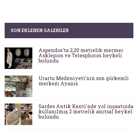
SON EKLENEN GALERILER
Aspendos'ta 2,20 metrelik mermer
Asklepios ve Telesphoros heykeli
bulundu
Urartu Medeniyeti'nin son görkemli
merkezi Ayanis
Sardes Antik Kenti'nde yol inşaatında
kullanılmış 2 metrelik anıtsal heykel
bulundu