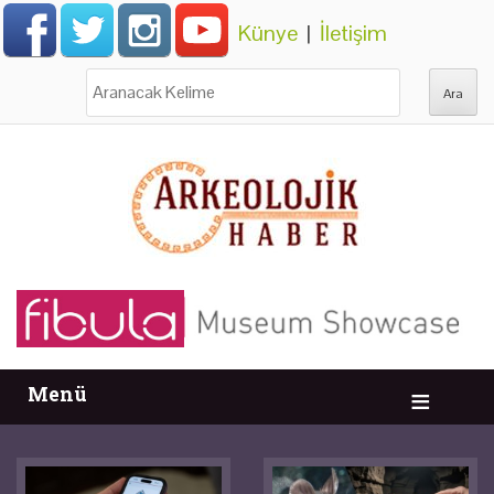
Künye
|
İletişim
Ara:
Menü