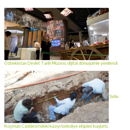
Özbekistan Devlet Tarih Müzesi, dijital dönüşümle yenilendi
Sıtkı
Koçman Caddesi'ndeki kazıyı belediye ekipleri başlattı,