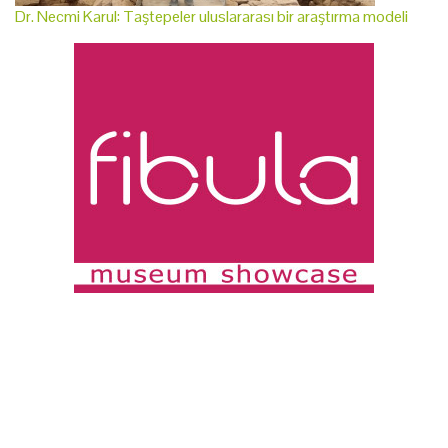
Dr. Necmi Karul: Taştepeler uluslararası bir araştırma modeli