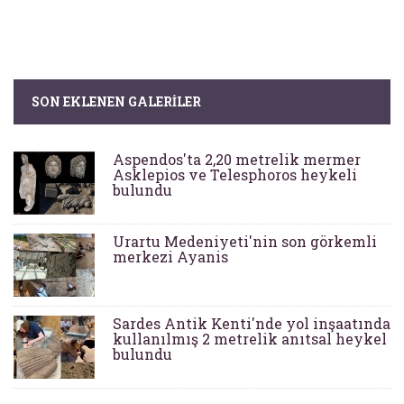
SON EKLENEN GALERILER
Aspendos'ta 2,20 metrelik mermer
Asklepios ve Telesphoros heykeli
bulundu
Urartu Medeniyeti'nin son görkemli
merkezi Ayanis
Sardes Antik Kenti'nde yol inşaatında
kullanılmış 2 metrelik anıtsal heykel
bulundu