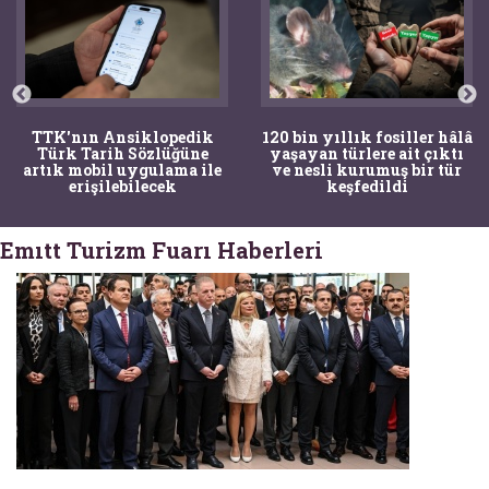
TTK'nın Ansiklopedik
120 bin yıllık fosiller hâlâ
Türk Tarih Sözlüğüne
yaşayan türlere ait çıktı
artık mobil uygulama ile
ve nesli kurumuş bir tür
erişilebilecek
keşfedildi
Emıtt Turizm Fuarı Haberleri