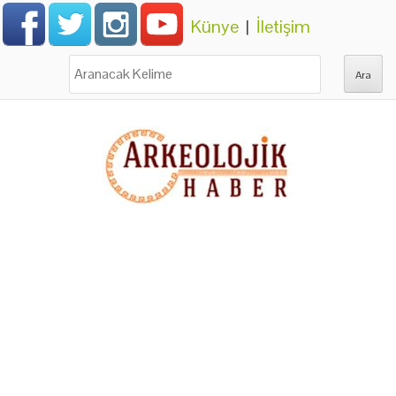
Künye
|
İletişim
Ara: