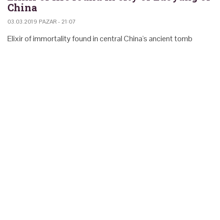
China
03.03.2019 PAZAR - 21:07
Elixir of immortality found in central China's ancient tomb