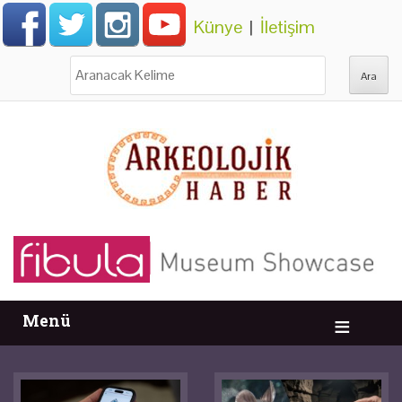
Künye
|
İletişim
Ara:
Menü