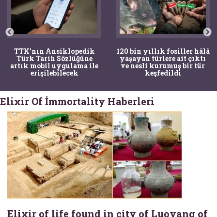
TTK'nın Ansiklopedik
120 bin yıllık fosiller hâlâ
Türk Tarih Sözlüğüne
yaşayan türlere ait çıktı
artık mobil uygulama ile
ve nesli kurumuş bir tür
erişilebilecek
keşfedildi
Elixir Of İmmortality Haberleri
Elixir of life found in city of Luoyang of