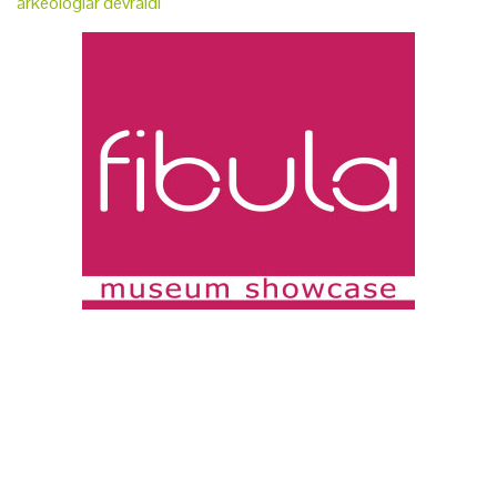
arkeologlar devraldı