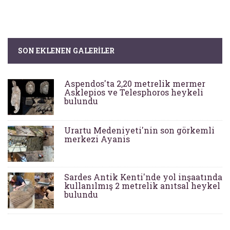
SON EKLENEN GALERILER
Aspendos'ta 2,20 metrelik mermer
Asklepios ve Telesphoros heykeli
bulundu
Urartu Medeniyeti'nin son görkemli
merkezi Ayanis
Sardes Antik Kenti'nde yol inşaatında
kullanılmış 2 metrelik anıtsal heykel
bulundu