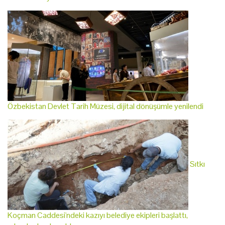
Özbekistan Devlet Tarih Müzesi, dijital dönüşümle yenilendi
Sıtkı
Koçman Caddesi'ndeki kazıyı belediye ekipleri başlattı,