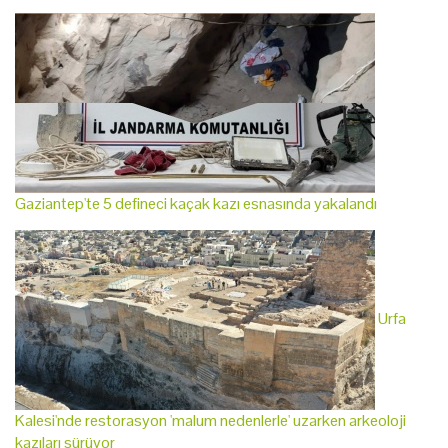
Gaziantep'te 5 defineci kaçak kazı esnasında yakalandı
Urfa
Kalesi'nde restorasyon 'malum nedenlerle' uzarken arkeoloji
kazıları sürüyor