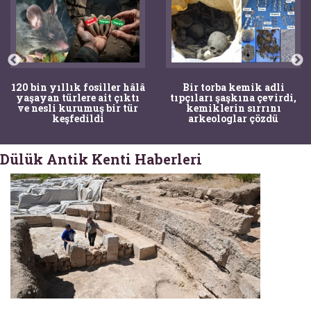
120 bin yıllık fosiller hâlâ
Bir torba kemik adli
yaşayan türlere ait çıktı
tıpçıları şaşkına çevirdi,
ve nesli kurumuş bir tür
kemiklerin sırrını
keşfedildi
arkeologlar çözdü
Dülük Antik Kenti Haberleri