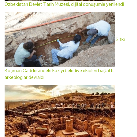
Özbekistan Devlet Tarih Müzesi, dijital dönüşümle yenilendi
Sıtkı
Koçman Caddesi'ndeki kazıyı belediye ekipleri başlattı,
arkeologlar devraldı