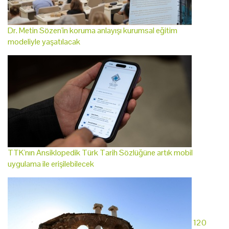
Dr. Metin Sözen'in koruma anlayışı kurumsal eğitim
modeliyle yaşatılacak
TTK'nın Ansiklopedik Türk Tarih Sözlüğüne artık mobil
uygulama ile erişilebilecek
120