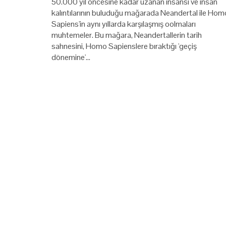
50.000 yıl öncesine kadar uzanan insansı ve insan
kalıntılarının buluduğu mağarada Neandertal ile Hom
Sapiens'in aynı yıllarda karşılaşmış oolmaları
muhtemeler. Bu mağara, Neandertallerin tarih
sahnesini, Homo Sapienslere bıraktığı 'geçiş
dönemine'…