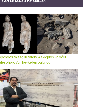
SON EKLENEN HABERLER
pendos'ta sağlık tanrısı Asklepios ve oğlu
lesphoros'un heykelleri bulundu