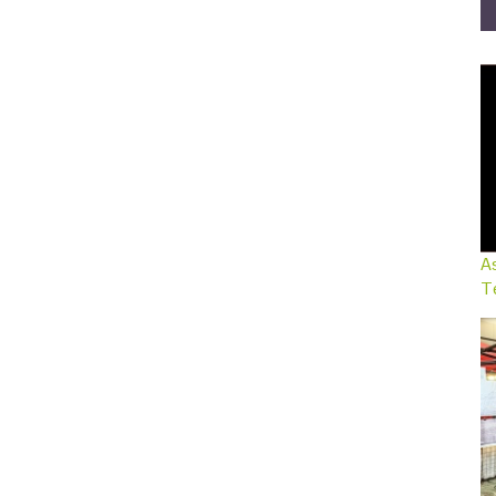
As
Te