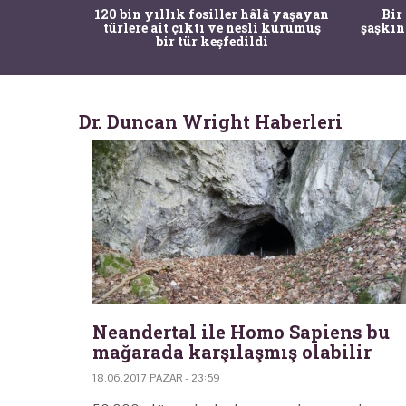
ürk Tarih
120 bin yıllık fosiller hâlâ yaşayan
Bir
gulama ile
türlere ait çıktı ve nesli kurumuş
şaşkın
bir tür keşfedildi
Dr. Duncan Wright Haberleri
Neandertal ile Homo Sapiens bu
mağarada karşılaşmış olabilir
18.06.2017 PAZAR - 23:59