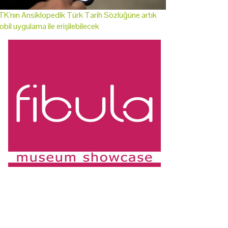
K'nın Ansiklopedik Türk Tarih Sözlüğüne artık
bil uygulama ile erişilebilecek