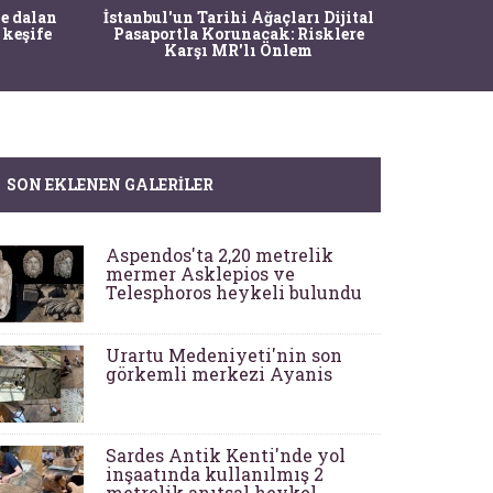
Ma
e dalan
İstanbul'un Tarihi Ağaçları Dijital
Operasy
 keşife
Pasaportla Korunacak: Risklere
M
Karşı MR'lı Önlem
SON EKLENEN GALERILER
Aspendos'ta 2,20 metrelik
mermer Asklepios ve
Telesphoros heykeli bulundu
Urartu Medeniyeti'nin son
görkemli merkezi Ayanis
Sardes Antik Kenti'nde yol
inşaatında kullanılmış 2
metrelik anıtsal heykel