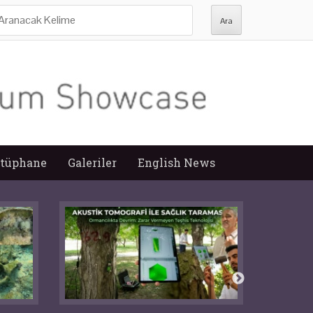
ra:
tüphane
Galeriler
English News