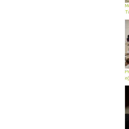
Me
T
Pr
eğ