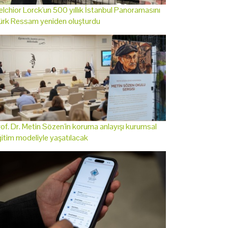
lchior Lorck'un 500 yıllık İstanbul Panoramasını
ürk Ressam yeniden oluşturdu
of. Dr. Metin Sözen'in koruma anlayışı kurumsal
itim modeliyle yaşatılacak