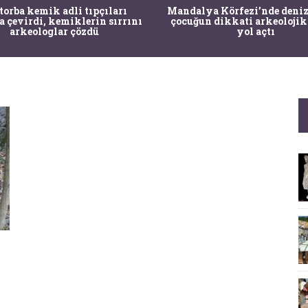
 torba kemik adli tıpçıları
Mandalya Körfezi’nde deniz
a çevirdi, kemiklerin sırrını
çocuğun dikkati arkeolojik
arkeologlar çözdü
yol açtı