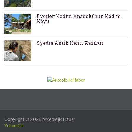
Evciler: Kadim Anadolu'nun Kadim
Köyü
Syedra Antik Kenti Kazıları
Copyright © 2026
Arkeolojik Haber
Yukarı Çık