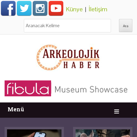
Künye
|
İletişim
Ara:
Menü