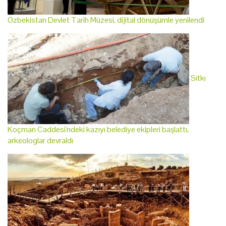
Özbekistan Devlet Tarih Müzesi, dijital dönüşümle yenilendi
Sıtkı
Koçman Caddesi'ndeki kazıyı belediye ekipleri başlattı,
arkeologlar devraldı