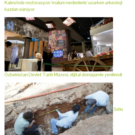
Kalesi'nde restorasyon 'malum nedenlerle' uzarken arkeoloji
kazıları sürüyor
Özbekistan Devlet Tarih Müzesi, dijital dönüşümle yenilendi
Sıtkı