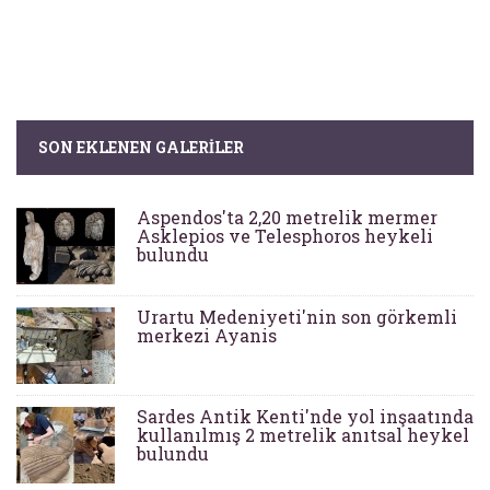
SON EKLENEN GALERILER
Aspendos'ta 2,20 metrelik mermer
Asklepios ve Telesphoros heykeli
bulundu
Urartu Medeniyeti'nin son görkemli
merkezi Ayanis
Sardes Antik Kenti'nde yol inşaatında
kullanılmış 2 metrelik anıtsal heykel
bulundu