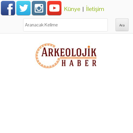
Künye
|
İletişim
Ara: