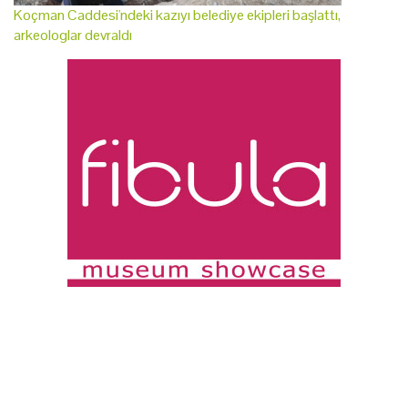
Koçman Caddesi'ndeki kazıyı belediye ekipleri başlattı,
arkeologlar devraldı