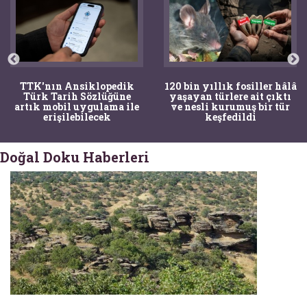
TTK'nın Ansiklopedik
120 bin yıllık fosiller hâlâ
Türk Tarih Sözlüğüne
yaşayan türlere ait çıktı
artık mobil uygulama ile
ve nesli kurumuş bir tür
erişilebilecek
keşfedildi
Doğal Doku Haberleri