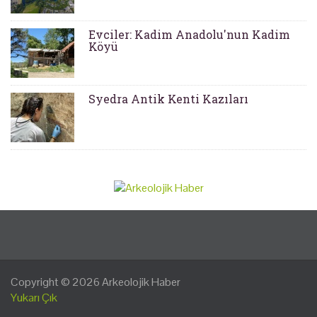
Evciler: Kadim Anadolu'nun Kadim
Köyü
Syedra Antik Kenti Kazıları
Copyright © 2026
Arkeolojik Haber
Yukarı Çık