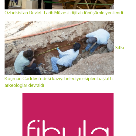
Özbekistan Devlet Tarih Müzesi, dijital dönüşümle yenilendi
Sıtkı
Koçman Caddesi'ndeki kazıyı belediye ekipleri başlattı,
arkeologlar devraldı