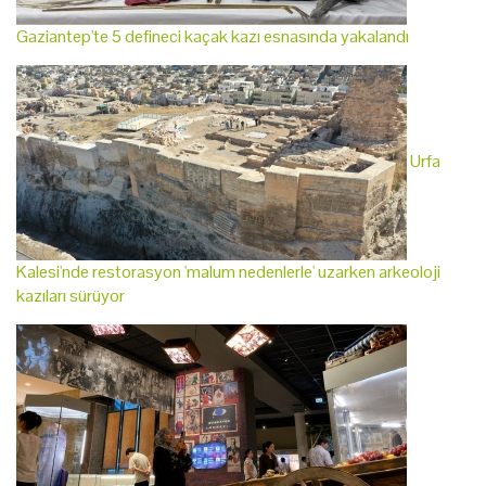
Gaziantep'te 5 defineci kaçak kazı esnasında yakalandı
Urfa
Kalesi'nde restorasyon 'malum nedenlerle' uzarken arkeoloji
kazıları sürüyor