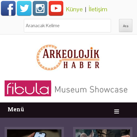
Künye
|
İletişim
Ara:
Menü