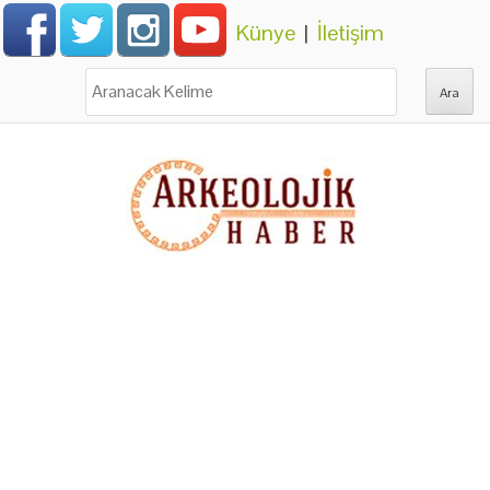
Künye
|
İletişim
Ara: