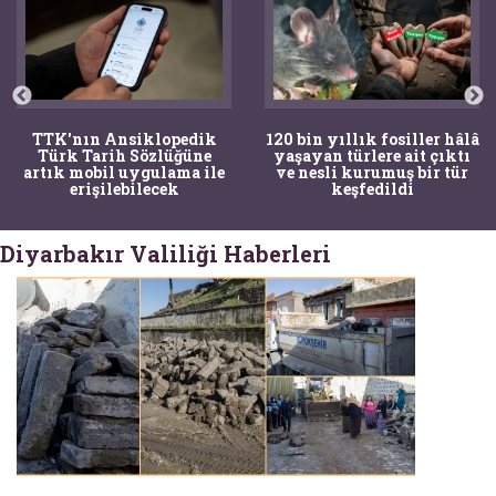
TTK'nın Ansiklopedik
120 bin yıllık fosiller hâlâ
Türk Tarih Sözlüğüne
yaşayan türlere ait çıktı
artık mobil uygulama ile
ve nesli kurumuş bir tür
erişilebilecek
keşfedildi
Diyarbakır Valiliği Haberleri