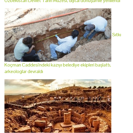
Özbekistan Devlet Tarih Müzesi, dijital dönüşümle yenilendi
Sıtkı
Koçman Caddesi'ndeki kazıyı belediye ekipleri başlattı,
arkeologlar devraldı