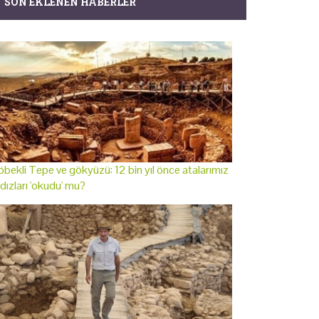
SON EKLENEN HABERLER
bekli Tepe ve gökyüzü: 12 bin yıl önce atalarımız
ldızları 'okudu' mu?