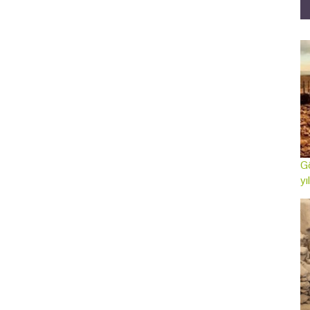
Gö
yı