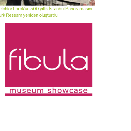
lchior Lorck'un 500 yıllık İstanbul Panoramasını
ürk Ressam yeniden oluşturdu