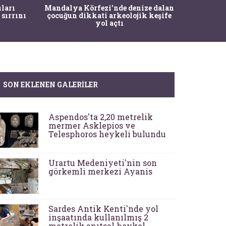
İstanbul
ıları
Mandalya Körfezi’nde denize dalan
Pasapo
 sırrını
çocuğun dikkati arkeolojik keşife
yol açtı
SON EKLENEN GALERILER
Aspendos'ta 2,20 metrelik
mermer Asklepios ve
Telesphoros heykeli bulundu
Urartu Medeniyeti'nin son
görkemli merkezi Ayanis
Sardes Antik Kenti'nde yol
inşaatında kullanılmış 2
metrelik anıtsal heykel