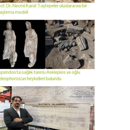
of. Dr. Necmi Karul: Taştepeler uluslararası bir
aştırma modeli
pendos'ta sağlık tanrısı Asklepios ve oğlu
lesphoros'un heykelleri bulundu