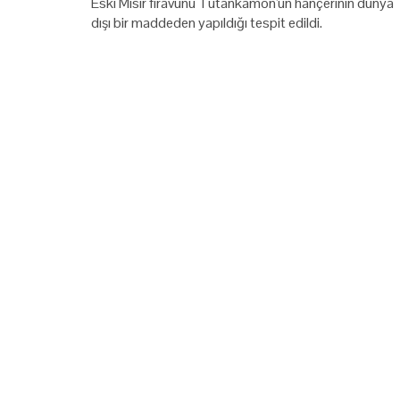
Eski Mısır firavunu Tutankamon'un hançerinin dünya
dışı bir maddeden yapıldığı tespit edildi.