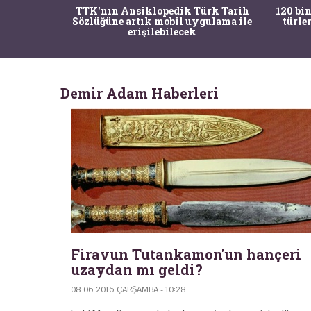
nrısı
TTK'nın Ansiklopedik Türk Tarih
120 bin
horos'un
Sözlüğüne artık mobil uygulama ile
türle
du
erişilebilecek
Demir Adam Haberleri
Firavun Tutankamon'un hançeri
uzaydan mı geldi?
08.06.2016 ÇARŞAMBA - 10:28