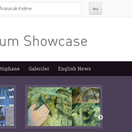
ra:
tüphane
Galeriler
English News