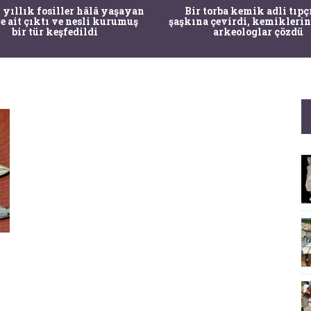
 yıllık fosiller hâlâ yaşayan
Bir torba kemik adli tıpç
re ait çıktı ve nesli kurumuş
şaşkına çevirdi, kemiklerin
bir tür keşfedildi
arkeologlar çözdü