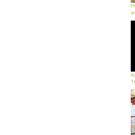
Pr
ar
As
Te