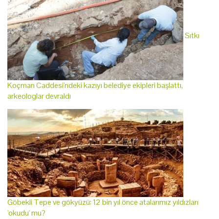
Sıtkı
Koçman Caddesi'ndeki kazıyı belediye ekipleri başlattı,
arkeologlar devraldı
Göbekli Tepe ve gökyüzü: 12 bin yıl önce atalarımız yıldızları
'okudu' mu?