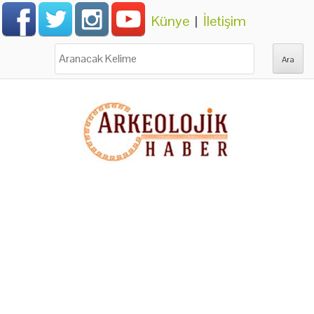
Künye
|
İletişim
Ara: