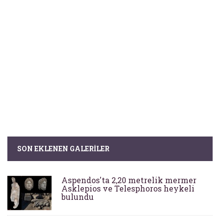
SON EKLENEN GALERILER
Aspendos'ta 2,20 metrelik mermer
Asklepios ve Telesphoros heykeli
bulundu