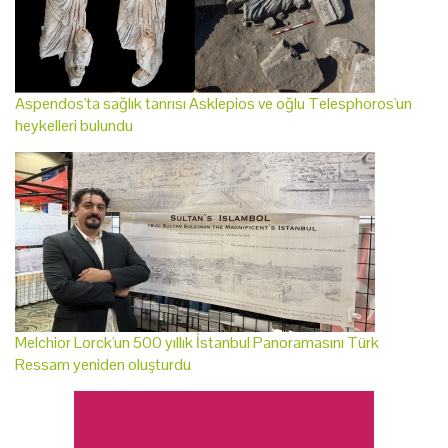
Aspendos'ta sağlık tanrısı Asklepios ve oğlu Telesphoros'un
heykelleri bulundu
Melchior Lorck'un 500 yıllık İstanbul Panoramasını Türk
Ressam yeniden oluşturdu