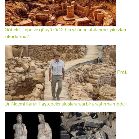
Göbekli Tepe ve gökyüzü: 12 bin yıl önce atalarımız yıldızları
'okudu' mu?
Prof.
Dr. Necmi Karul: Taştepeler uluslararası bir araştırma modeli