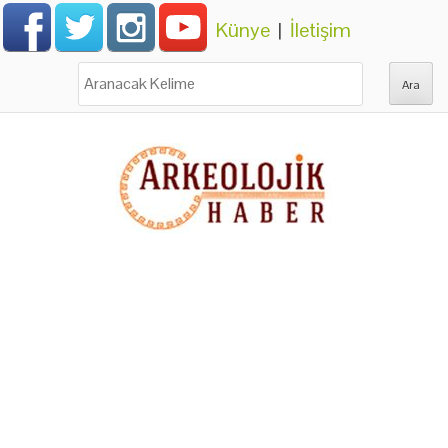
Künye
|
İletişim
Ara: