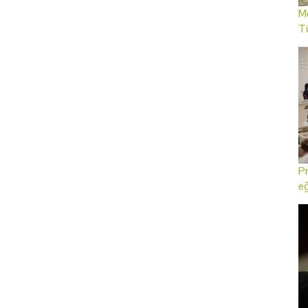
Me
T
Pr
eğ