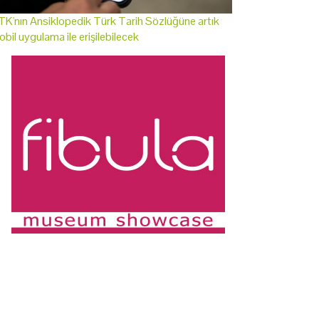
K'nın Ansiklopedik Türk Tarih Sözlüğüne artık
bil uygulama ile erişilebilecek