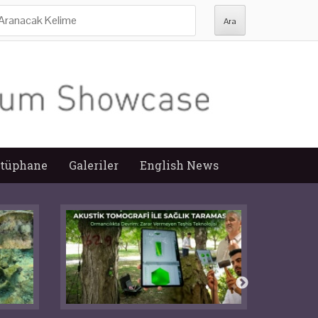
ra:
tüphane
Galeriler
English News