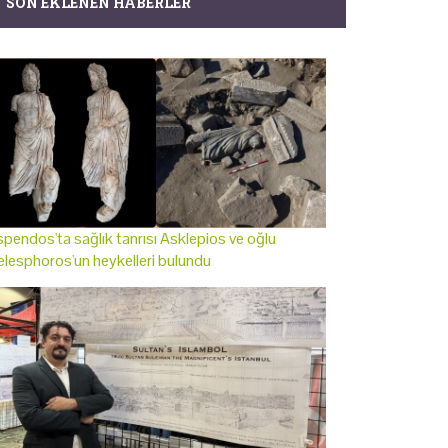
SON EKLENEN HABERLER
pendos'ta sağlık tanrısı Asklepios ve oğlu
lesphoros'un heykelleri bulundu