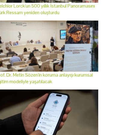
lchior Lorck'un 500 yıllık İstanbul Panoramasını
ürk Ressam yeniden oluşturdu
of. Dr. Metin Sözen'in koruma anlayışı kurumsal
itim modeliyle yaşatılacak