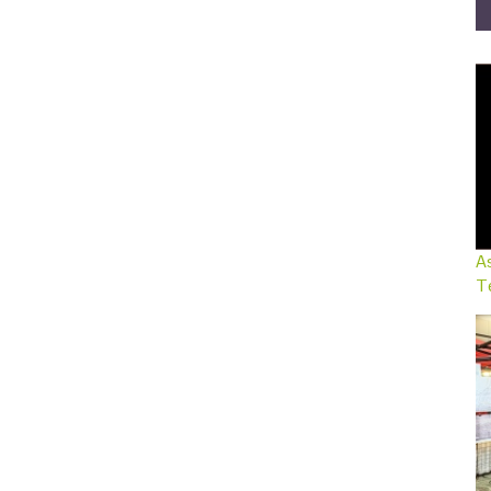
As
Te