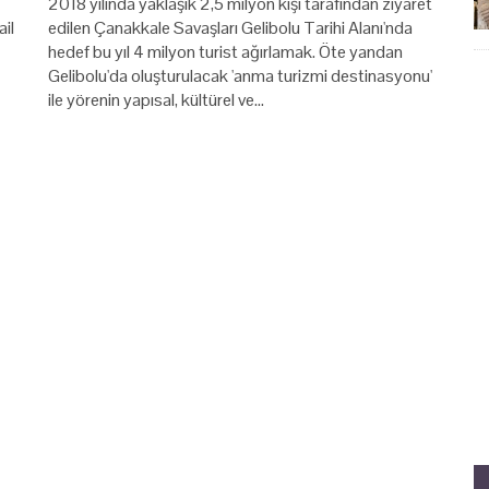
2018 yılında yaklaşık 2,5 milyon kişi tarafından ziyaret
il
edilen Çanakkale Savaşları Gelibolu Tarihi Alanı'nda
hedef bu yıl 4 milyon turist ağırlamak. Öte yandan
Gelibolu'da oluşturulacak 'anma turizmi destinasyonu'
ile yörenin yapısal, kültürel ve…