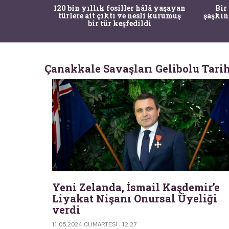
ürk Tarih
120 bin yıllık fosiller hâlâ yaşayan
Bir
gulama ile
türlere ait çıktı ve nesli kurumuş
şaşkın
bir tür keşfedildi
Çanakkale Savaşları Gelibolu Tari
Yeni Zelanda, İsmail Kaşdemir’e
Liyakat Nişanı Onursal Üyeliği
verdi
11.05.2024 CUMARTESI - 12:27