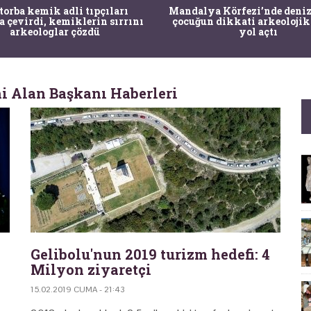
 torba kemik adli tıpçıları
Mandalya Körfezi’nde deniz
a çevirdi, kemiklerin sırrını
çocuğun dikkati arkeolojik
arkeologlar çözdü
yol açtı
hi Alan Başkanı Haberleri
Gelibolu'nun 2019 turizm hedefi: 4
Milyon ziyaretçi
15.02.2019 CUMA - 21:43