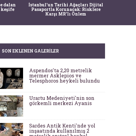
Ma
e dalan
İstanbul'un Tarihi Ağaçları Dijital
Operasy
 keşife
Pasaportla Korunacak: Risklere
M
Karşı MR'lı Önlem
SON EKLENEN GALERILER
Aspendos'ta 2,20 metrelik
mermer Asklepios ve
Telesphoros heykeli bulundu
Urartu Medeniyeti'nin son
görkemli merkezi Ayanis
Sardes Antik Kenti'nde yol
inşaatında kullanılmış 2
metrelik anıtsal heykel