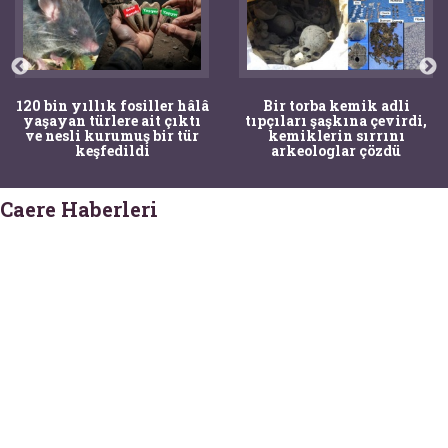
20 bin yıllık fosiller hâlâ
Bir torba kemik adli
yaşayan türlere ait çıktı
tıpçıları şaşkına çevirdi,
ve nesli kurumuş bir tür
kemiklerin sırrını
keşfedildi
arkeologlar çözdü
Caere Haberleri