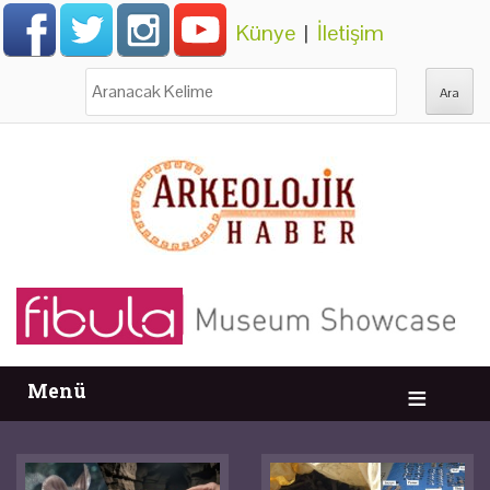
Künye
|
İletişim
Ara:
Menü