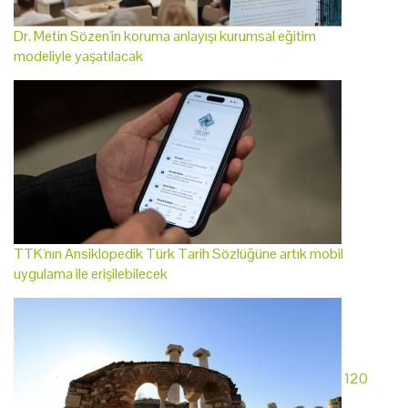
Dr. Metin Sözen'in koruma anlayışı kurumsal eğitim
modeliyle yaşatılacak
TTK'nın Ansiklopedik Türk Tarih Sözlüğüne artık mobil
uygulama ile erişilebilecek
120