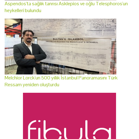
Aspendos'ta sağlık tanrısı Asklepios ve oğlu Telesphoros'un
heykelleri bulundu
Melchior Lorck'un 500 yıllık İstanbul Panoramasını Türk
Ressam yeniden oluşturdu