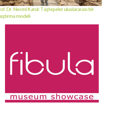
of. Dr. Necmi Karul: Taştepeler uluslararası bir
aştırma modeli