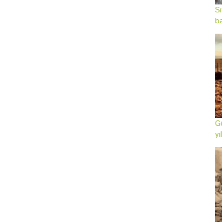
Sı
ba
Gö
yı