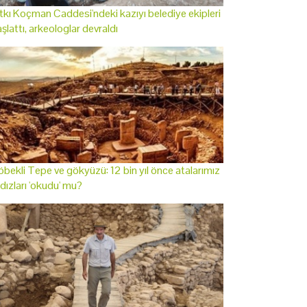
tkı Koçman Caddesi'ndeki kazıyı belediye ekipleri
şlattı, arkeologlar devraldı
bekli Tepe ve gökyüzü: 12 bin yıl önce atalarımız
ldızları 'okudu' mu?