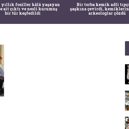
 yıllık fosiller hâlâ yaşayan
Bir torba kemik adli tıpç
re ait çıktı ve nesli kurumuş
şaşkına çevirdi, kemiklerin
bir tür keşfedildi
arkeologlar çözdü