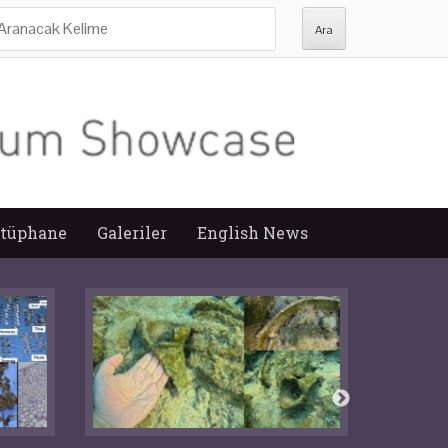
ra:
tüphane
Galeriler
English News