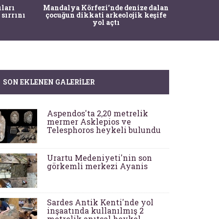
İstanbul
ıları
Mandalya Körfezi’nde denize dalan
Pasapo
 sırrını
çocuğun dikkati arkeolojik keşife
yol açtı
SON EKLENEN GALERILER
Aspendos'ta 2,20 metrelik
mermer Asklepios ve
Telesphoros heykeli bulundu
Urartu Medeniyeti'nin son
görkemli merkezi Ayanis
Sardes Antik Kenti'nde yol
inşaatında kullanılmış 2
metrelik anıtsal heykel