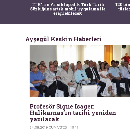
nrısı
TTK'nın Ansiklopedik Türk Tarih
120 bin
horos'un
Sözlüğüne artık mobil uygulama ile
türle
du
erişilebilecek
Ayşegül Keskin Haberleri
Profesör Signe Isager:
Halikarnas’ın tarihi yeniden
yazılacak
24.08.2019 CUMARTESI - 19:17