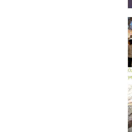
Öz
ye