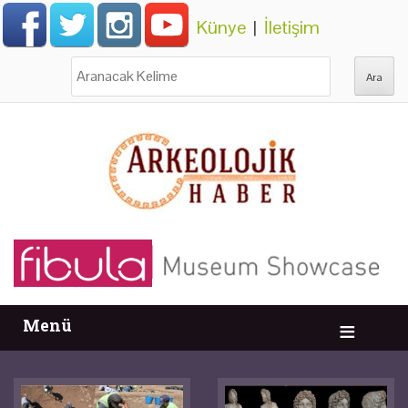
Künye
|
İletişim
Ara:
Menü