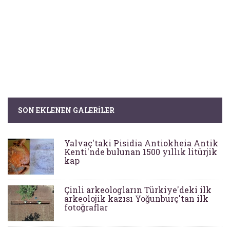
SON EKLENEN GALERILER
Yalvaç'taki Pisidia Antiokheia Antik
Kenti'nde bulunan 1500 yıllık litürjik
kap
Çinli arkeologların Türkiye'deki ilk
arkeolojik kazısı Yoğunburç'tan ilk
fotoğraflar