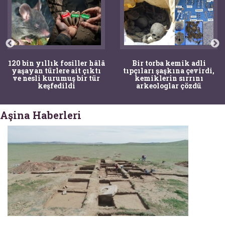
120 bin yıllık fosiller hâlâ
Bir torba kemik adli
yaşayan türlere ait çıktı
tıpçıları şaşkına çevirdi,
ve nesli kurumuş bir tür
kemiklerin sırrını
keşfedildi
arkeologlar çözdü
Aşina Haberleri