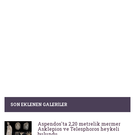
SON EKLENEN GALERILER
Aspendos'ta 2,20 metrelik mermer
Asklepios ve Telesphoros heykeli
bulundu