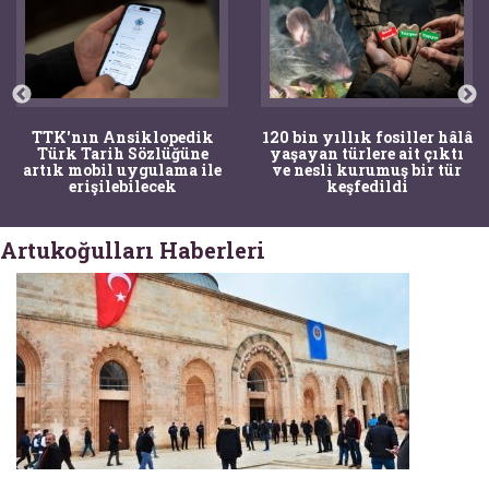
TTK'nın Ansiklopedik
120 bin yıllık fosiller hâlâ
Türk Tarih Sözlüğüne
yaşayan türlere ait çıktı
artık mobil uygulama ile
ve nesli kurumuş bir tür
erişilebilecek
keşfedildi
Artukoğulları Haberleri