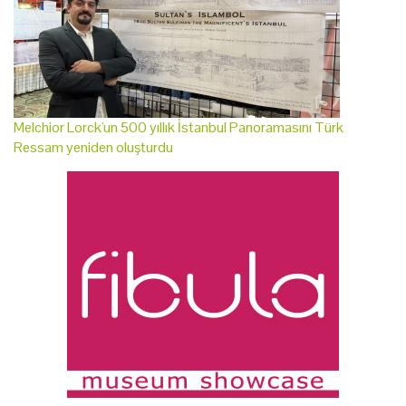
Melchior Lorck'un 500 yıllık İstanbul Panoramasını Türk
Ressam yeniden oluşturdu