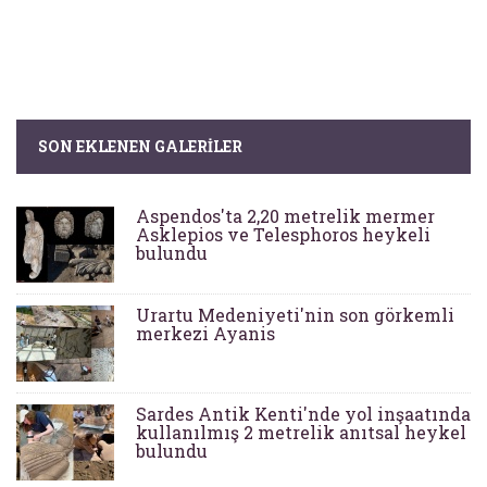
SON EKLENEN GALERILER
Aspendos'ta 2,20 metrelik mermer
Asklepios ve Telesphoros heykeli
bulundu
Urartu Medeniyeti'nin son görkemli
merkezi Ayanis
Sardes Antik Kenti'nde yol inşaatında
kullanılmış 2 metrelik anıtsal heykel
bulundu