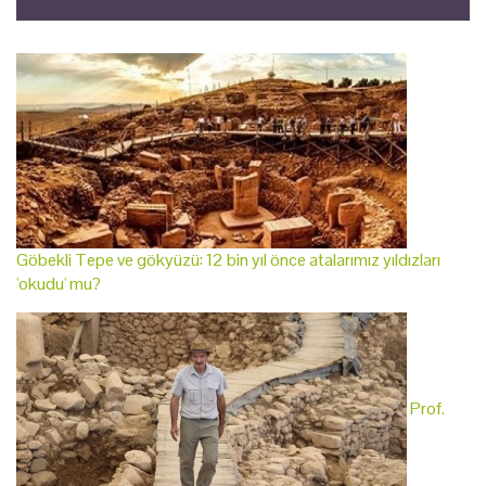
Göbekli Tepe ve gökyüzü: 12 bin yıl önce atalarımız yıldızları
'okudu' mu?
Prof.