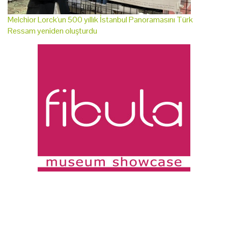
Melchior Lorck'un 500 yıllık İstanbul Panoramasını Türk
Ressam yeniden oluşturdu