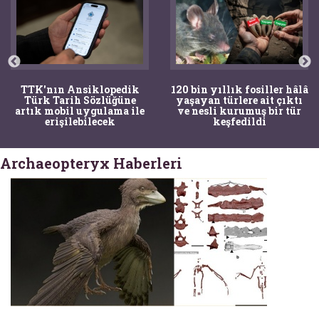
TTK'nın Ansiklopedik
120 bin yıllık fosiller hâlâ
Türk Tarih Sözlüğüne
yaşayan türlere ait çıktı
artık mobil uygulama ile
ve nesli kurumuş bir tür
erişilebilecek
keşfedildi
Archaeopteryx Haberleri