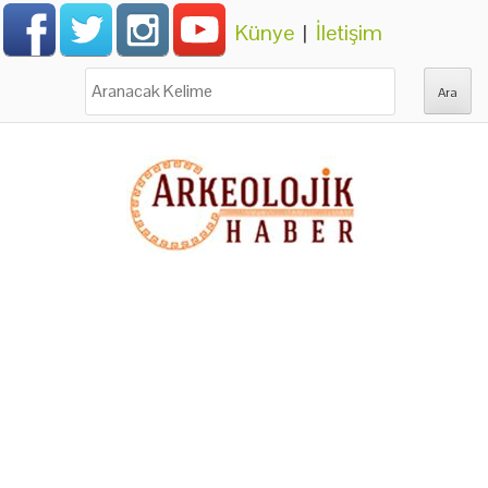
Künye
|
İletişim
Ara: