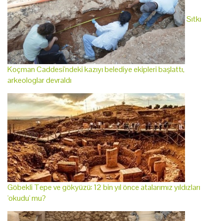
Sıtkı
Koçman Caddesi'ndeki kazıyı belediye ekipleri başlattı,
arkeologlar devraldı
Göbekli Tepe ve gökyüzü: 12 bin yıl önce atalarımız yıldızları
'okudu' mu?