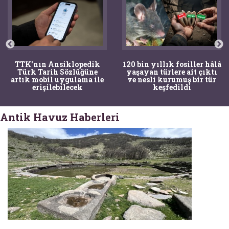
TTK'nın Ansiklopedik
120 bin yıllık fosiller hâlâ
Türk Tarih Sözlüğüne
yaşayan türlere ait çıktı
artık mobil uygulama ile
ve nesli kurumuş bir tür
erişilebilecek
keşfedildi
Antik Havuz Haberleri