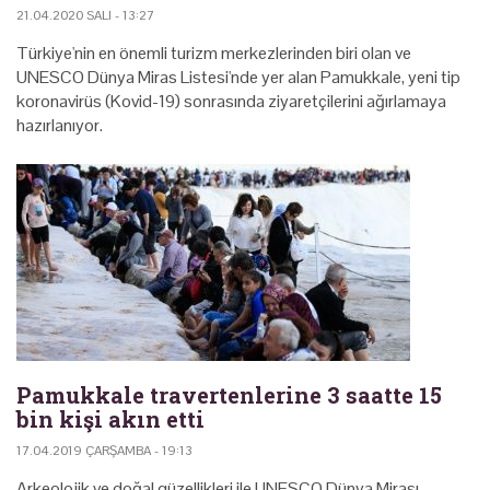
21.04.2020 SALI - 13:27
Türkiye'nin en önemli turizm merkezlerinden biri olan ve
UNESCO Dünya Miras Listesi'nde yer alan Pamukkale, yeni tip
koronavirüs (Kovid-19) sonrasında ziyaretçilerini ağırlamaya
hazırlanıyor.
Pamukkale travertenlerine 3 saatte 15
bin kişi akın etti
17.04.2019 ÇARŞAMBA - 19:13
Arkeolojik ve doğal güzellikleri ile UNESCO Dünya Mirası