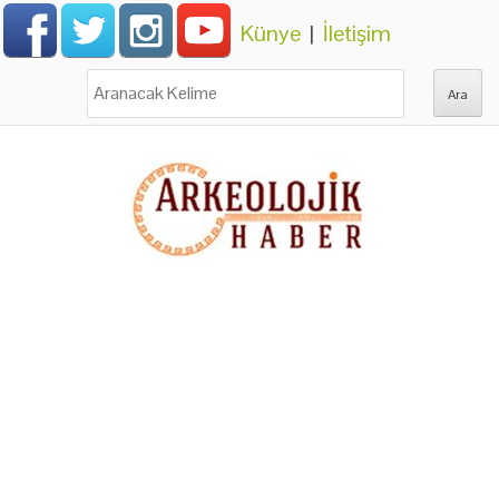
Künye
|
İletişim
Ara: