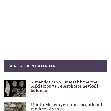
SON EKLENEN GALERILER
Aspendos'ta 2,20 metrelik mermer
Asklepios ve Telesphoros heykeli
bulundu
Urartu Medeniyeti'nin son görkemli
merkezi Ayanis