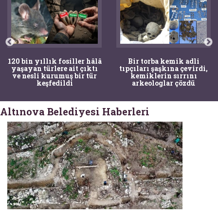
120 bin yıllık fosiller hâlâ
Bir torba kemik adli
yaşayan türlere ait çıktı
tıpçıları şaşkına çevirdi,
ve nesli kurumuş bir tür
kemiklerin sırrını
keşfedildi
arkeologlar çözdü
Altınova Belediyesi Haberleri