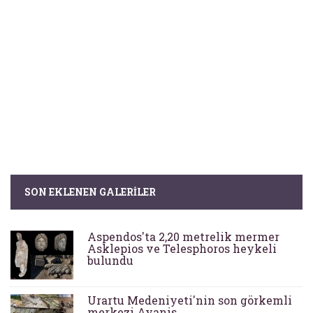
SON EKLENEN GALERILER
Aspendos'ta 2,20 metrelik mermer
Asklepios ve Telesphoros heykeli
bulundu
Urartu Medeniyeti'nin son görkemli
merkezi Ayanis