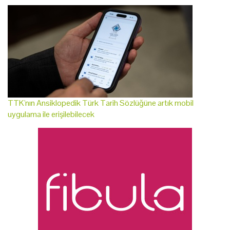
TTK'nın Ansiklopedik Türk Tarih Sözlüğüne artık mobil
uygulama ile erişilebilecek