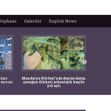
tüphane
Galeriler
English News
İstanbul
ıları
Mandalya Körfezi’nde denize dalan
Pasapo
 sırrını
çocuğun dikkati arkeolojik keşife
yol açtı