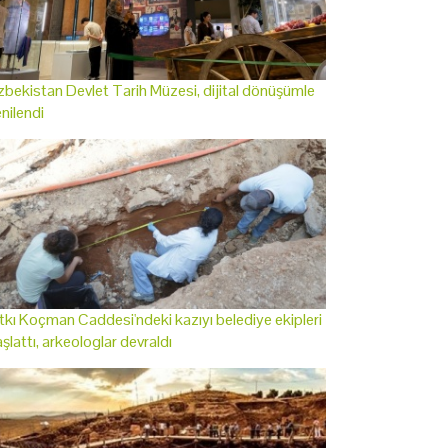
bekistan Devlet Tarih Müzesi, dijital dönüşümle
nilendi
tkı Koçman Caddesi'ndeki kazıyı belediye ekipleri
şlattı, arkeologlar devraldı