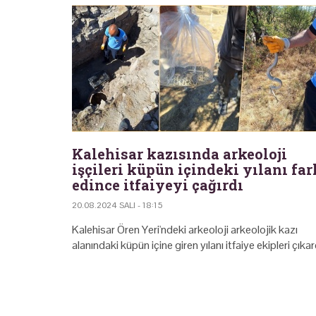
Kalehisar kazısında arkeoloji
işçileri küpün içindeki yılanı far
edince itfaiyeyi çağırdı
20.08.2024 SALI - 18:15
Kalehisar Ören Yeri'ndeki arkeoloji arkeolojik kazı
alanındaki küpün içine giren yılanı itfaiye ekipleri çıkar