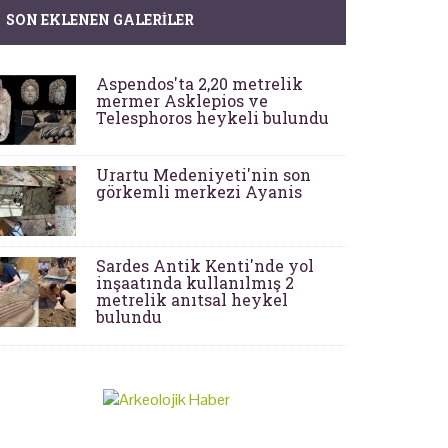
SON EKLENEN GALERILER
Aspendos'ta 2,20 metrelik
mermer Asklepios ve
Telesphoros heykeli bulundu
Urartu Medeniyeti'nin son
görkemli merkezi Ayanis
Sardes Antik Kenti'nde yol
inşaatında kullanılmış 2
metrelik anıtsal heykel
bulundu