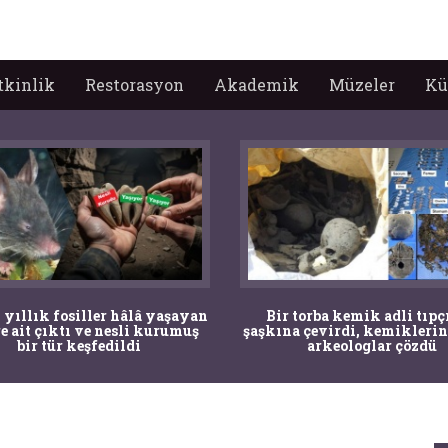
tkinlik
Restorasyon
Akademik
Müzeler
Kü
 yıllık fosiller hâlâ yaşayan
Bir torba kemik adli tıpç
re ait çıktı ve nesli kurumuş
şaşkına çevirdi, kemiklerin
bir tür keşfedildi
arkeologlar çözdü