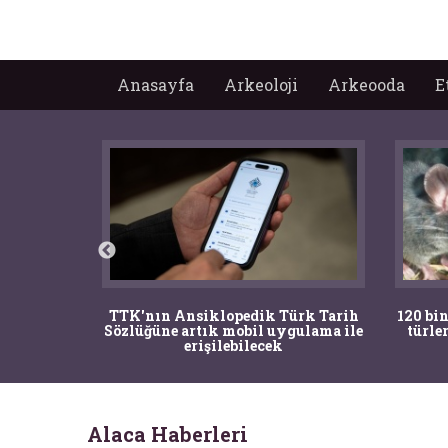
Anasayfa
Arkeoloji
Arkeooda
E
nrısı
TTK'nın Ansiklopedik Türk Tarih
120 bin
horos'un
Sözlüğüne artık mobil uygulama ile
türle
du
erişilebilecek
Alaca Haberleri