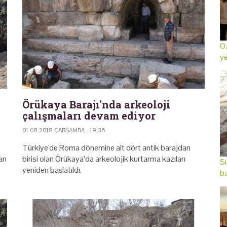
Öz
ye
Örükaya Barajı'nda arkeoloji
çalışmaları devam ediyor
01.08.2018 ÇARŞAMBA - 19:36
Türkiye'de Roma dönemine ait dört antik barajdan
an
birisi olan Örükaya’da arkeolojik kurtarma kazıları
Sı
yeniden başlatıldı.
ba