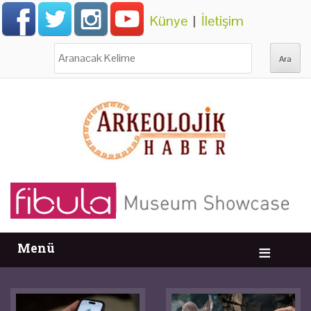
Künye
|
İletişim
Ara:
Menü