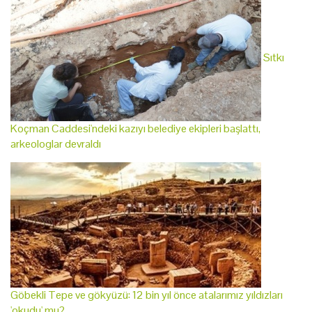
Sıtkı
Koçman Caddesi'ndeki kazıyı belediye ekipleri başlattı,
arkeologlar devraldı
Göbekli Tepe ve gökyüzü: 12 bin yıl önce atalarımız yıldızları
'okudu' mu?