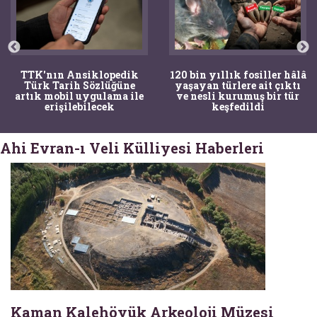
TTK'nın Ansiklopedik
120 bin yıllık fosiller hâlâ
Türk Tarih Sözlüğüne
yaşayan türlere ait çıktı
artık mobil uygulama ile
ve nesli kurumuş bir tür
erişilebilecek
keşfedildi
Ahi Evran-ı Veli Külliyesi Haberleri
Kaman Kalehöyük Arkeoloji Müzesi