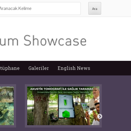
ra:
tüphane
Galeriler
English News