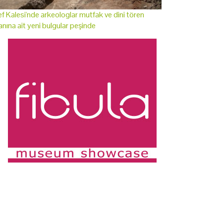
f Kalesi'nde arkeologlar mutfak ve dini tören
anına ait yeni bulgular peşinde