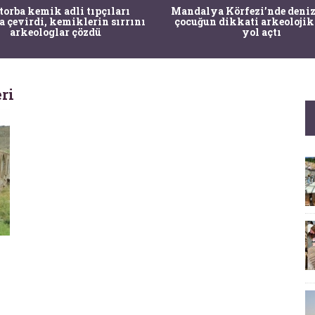
 torba kemik adli tıpçıları
Mandalya Körfezi’nde deniz
a çevirdi, kemiklerin sırrını
çocuğun dikkati arkeolojik
arkeologlar çözdü
yol açtı
ri