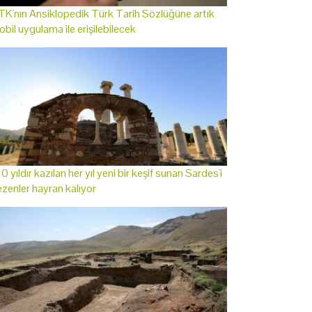
K'nın Ansiklopedik Türk Tarih Sözlüğüne artık
bil uygulama ile erişilebilecek
0 yıldır kazılan her yıl yeni bir keşif sunan Sardes'i
zenler hayran kalıyor