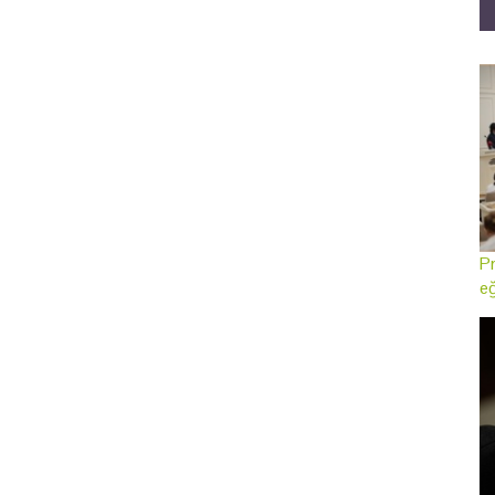
Pr
eğ