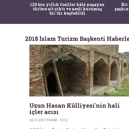
ürk Tarih
120 bin yıllık fosiller hâlâ yaşayan
Bir
gulama ile
türlere ait çıktı ve nesli kurumuş
şaşkın
bir tür keşfedildi
2018 İslam Turizm Başkenti Haberle
Uzun Hasan Külliyesi'nin hali
içler acısı
26.11.2017 PAZAR - 10:12