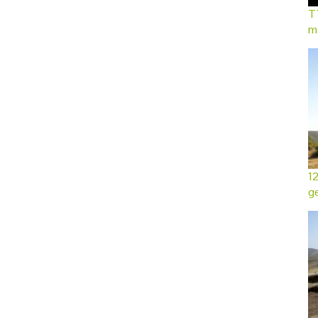
TT
mo
12
ge