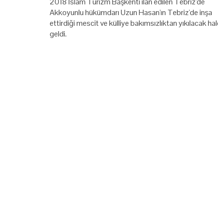
2018 İslam Turizm Başkenti ilan edilen Tebriz'de
Akkoyunlu hükümdarı Uzun Hasan'ın Tebriz'de inşa
ettirdiği mescit ve külliye bakımsızlıktan yıkılacak hal
geldi.