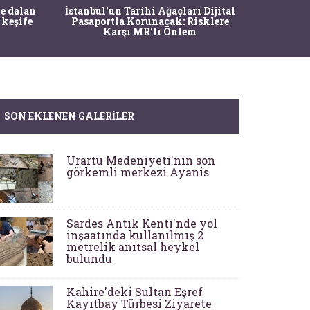
Ma
e dalan
İstanbul'un Tarihi Ağaçları Dijital
Operasy
 keşife
Pasaportla Korunacak: Risklere
M
Karşı MR'lı Önlem
SON EKLENEN GALERILER
Urartu Medeniyeti'nin son
görkemli merkezi Ayanis
Sardes Antik Kenti'nde yol
inşaatında kullanılmış 2
metrelik anıtsal heykel
bulundu
Kahire'deki Sultan Eşref
Kayıtbay Türbesi Ziyarete