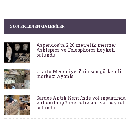
SON EKLENEN GALERILER
Aspendos'ta 2,20 metrelik mermer
Asklepios ve Telesphoros heykeli
bulundu
Urartu Medeniyeti'nin son görkemli
merkezi Ayanis
Sardes Antik Kenti'nde yol inşaatında
kullanılmış 2 metrelik anıtsal heykel
bulundu