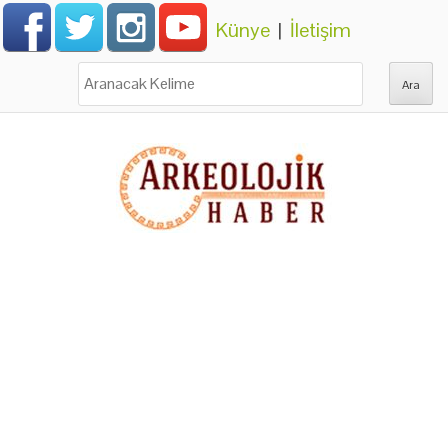
Künye
|
İletişim
Ara: