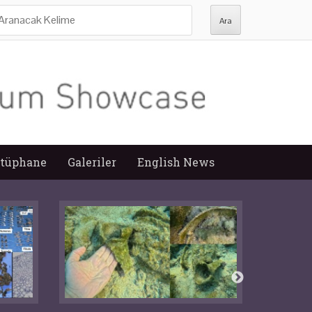
ra:
tüphane
Galeriler
English News