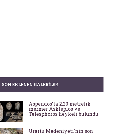
SON EKLENEN GALERILER
Aspendos'ta 2,20 metrelik
mermer Asklepios ve
Telesphoros heykeli bulundu
Urartu Medeniyeti'nin son