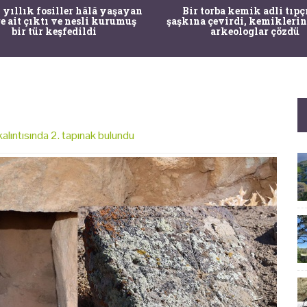
 yıllık fosiller hâlâ yaşayan
Bir torba kemik adli tıpç
re ait çıktı ve nesli kurumuş
şaşkına çevirdi, kemiklerin
bir tür keşfedildi
arkeologlar çözdü
 kalıntısında 2. tapınak bulundu