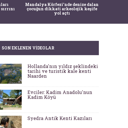
İstanbul
ıları
Mandalya Körfezi’nde denize dalan
Pasapo
 sırrını
çocuğun dikkati arkeolojik keşife
yol açtı
SON EKLENEN VIDEOLAR
Hollanda'nın yıldız şeklindeki
tarihi ve turistik kale kenti
Naarden
Evciler: Kadim Anadolu'nun
Kadim Köyü
Syedra Antik Kenti Kazıları