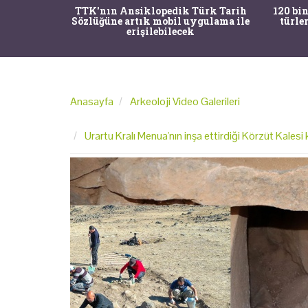
nrısı
TTK'nın Ansiklopedik Türk Tarih
120 bin
horos'un
Sözlüğüne artık mobil uygulama ile
türle
du
erişilebilecek
Anasayfa
Arkeoloji Video Galerileri
Urartu Kralı Menua'nın inşa ettirdiği Körzüt Kalesi