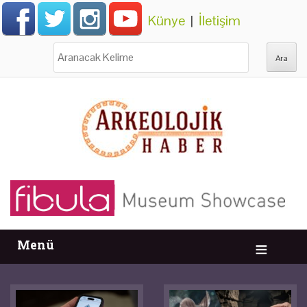
Künye
|
İletişim
Ara:
Menü