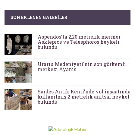
SON EKLENEN GALERILER
Aspendos'ta 2,20 metrelik mermer
Asklepios ve Telesphoros heykeli
bulundu
Urartu Medeniyeti'nin son görkemli
merkezi Ayanis
Sardes Antik Kenti'nde yol inşaatında
kullanılmış 2 metrelik anıtsal heykel
bulundu