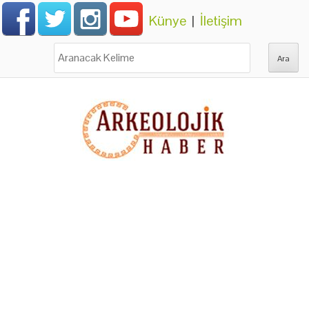
Künye
|
İletişim
Ara: