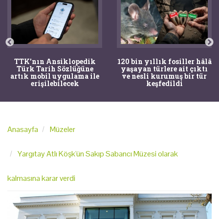
TTK'nın Ansiklopedik
120 bin yıllık fosiller hâlâ
Türk Tarih Sözlüğüne
yaşayan türlere ait çıktı
artık mobil uygulama ile
ve nesli kurumuş bir tür
erişilebilecek
keşfedildi
Anasayfa
Müzeler
Yargıtay Atlı Köşk'ün Sakıp Sabancı Müzesi olarak
kalmasına karar verdi