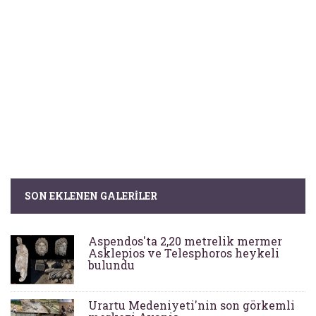
SON EKLENEN GALERILER
Aspendos'ta 2,20 metrelik mermer
Asklepios ve Telesphoros heykeli
bulundu
Urartu Medeniyeti'nin son görkemli