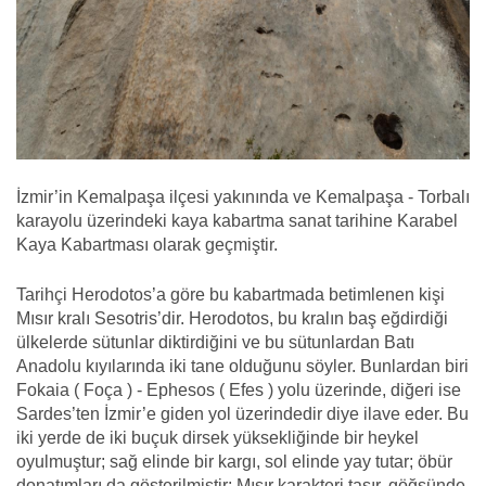
İzmir’in Kemalpaşa ilçesi yakınında ve Kemalpaşa - Torbalı
karayolu üzerindeki kaya kabartma sanat tarihine Karabel
Kaya Kabartması olarak geçmiştir.
Tarihçi Herodotos’a göre bu kabartmada betimlenen kişi
Mısır kralı Sesotris’dir. Herodotos, bu kralın baş eğdirdiği
ülkelerde sütunlar diktirdiğini ve bu sütunlardan Batı
Anadolu kıyılarında iki tane olduğunu söyler. Bunlardan biri
Fokaia ( Foça ) - Ephesos ( Efes ) yolu üzerinde, diğeri ise
Sardes’ten İzmir’e giden yol üzerindedir diye ilave eder. Bu
iki yerde de iki buçuk dirsek yüksekliğinde bir heykel
oyulmuştur; sağ elinde bir kargı, sol elinde yay tutar; öbür
donatımları da gösterilmiştir; Mısır karakteri taşır, göğsünde