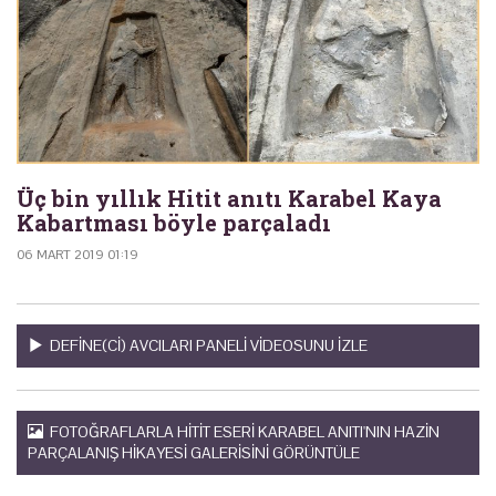
Üç bin yıllık Hitit anıtı Karabel Kaya
Kabartması böyle parçaladı
06 MART 2019 01:19
DEFINE(CI) AVCILARI PANELI VIDEOSUNU IZLE
FOTOĞRAFLARLA HITIT ESERI KARABEL ANITI'NIN HAZIN
PARÇALANIŞ HIKAYESI GALERISINI GÖRÜNTÜLE