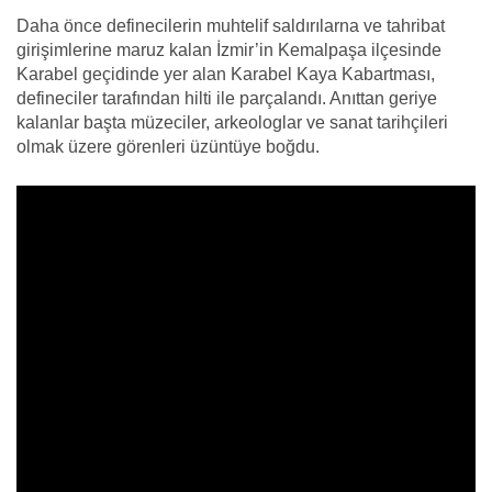
Daha önce definecilerin muhtelif saldırılarna ve tahribat
girişimlerine maruz kalan İzmir’in Kemalpaşa ilçesinde
Karabel geçidinde yer alan Karabel Kaya Kabartması,
defineciler tarafından hilti ile parçalandı. Anıttan geriye
kalanlar başta müzeciler, arkeologlar ve sanat tarihçileri
olmak üzere görenleri üzüntüye boğdu.