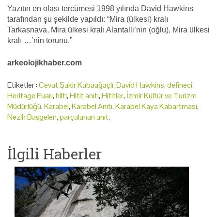
Yazıtın en olası tercümesi 1998 yılında David Hawkins
tarafından şu şekilde yapıldı: “Mira (ülkesi) kralı
Tarkasnava, Mira ülkesi kralı Alantalli’nin (oğlu), Mira ülkesi
kralı …’nin torunu.”
arkeolojikhaber.com
Etiketler :
Cevat Şakir Kabaağaçlı
,
David Hawkins
,
defineci
,
Heritage Fuarı
,
hilti
,
Hitit anıtı
,
Hititler
,
İzmir Kültür ve Turizm
Müdürlüğü
,
Karabel
,
Karabel Anıtı
,
Karabel Kaya Kabartması
,
Nezih Başgelen
,
parçalanan anıt
,
İlgili Haberler