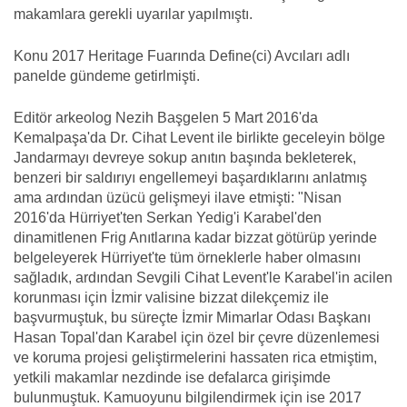
makamlara gerekli uyarılar yapılmıştı.
Konu 2017 Heritage Fuarında Define(ci) Avcıları adlı
panelde gündeme getirlmişti.
Editör arkeolog Nezih Başgelen 5 Mart 2016'da
Kemalpaşa'da Dr. Cihat Levent ile birlikte geceleyin bölge
Jandarmayı devreye sokup anıtın başında bekleterek,
benzeri bir saldırıyı engellemeyi başardıklarını anlatmış
ama ardından üzücü gelişmeyi ilave etmişti: "Nisan
2016'da Hürriyet'ten Serkan Yedig'i Karabel'den
dinamitlenen Frig Anıtlarına kadar bizzat götürüp yerinde
belgeleyerek Hürriyet'te tüm örneklerle haber olmasını
sağladık, ardından Sevgili Cihat Levent'le Karabel'in acilen
korunması için İzmir valisine bizzat dilekçemiz ile
başvurmuştuk, bu süreçte İzmir Mimarlar Odası Başkanı
Hasan Topal'dan Karabel için özel bir çevre düzenlemesi
ve koruma projesi geliştirmelerini hassaten rica etmiştim,
yetkili makamlar nezdinde ise defalarca girişimde
bulunmuştuk. Kamuoyunu bilgilendirmek için ise 2017