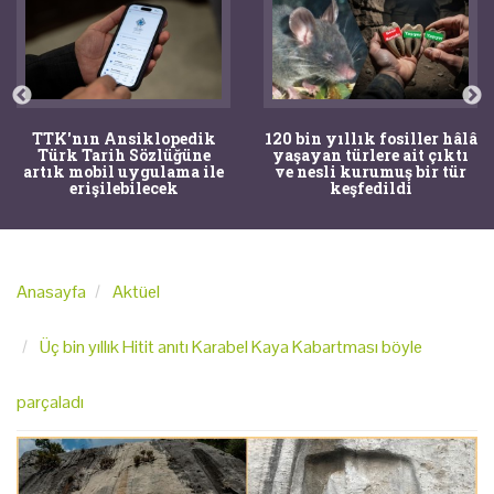
TTK'nın Ansiklopedik
120 bin yıllık fosiller hâlâ
Türk Tarih Sözlüğüne
yaşayan türlere ait çıktı
artık mobil uygulama ile
ve nesli kurumuş bir tür
erişilebilecek
keşfedildi
Anasayfa
Aktüel
Üç bin yıllık Hitit anıtı Karabel Kaya Kabartması böyle
parçaladı