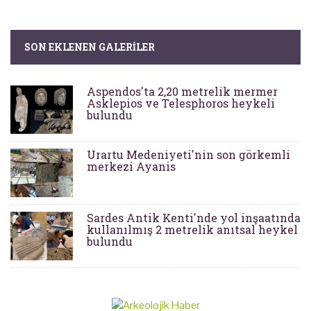
SON EKLENEN GALERILER
Aspendos'ta 2,20 metrelik mermer
Asklepios ve Telesphoros heykeli
bulundu
Urartu Medeniyeti'nin son görkemli
merkezi Ayanis
Sardes Antik Kenti'nde yol inşaatında
kullanılmış 2 metrelik anıtsal heykel
bulundu