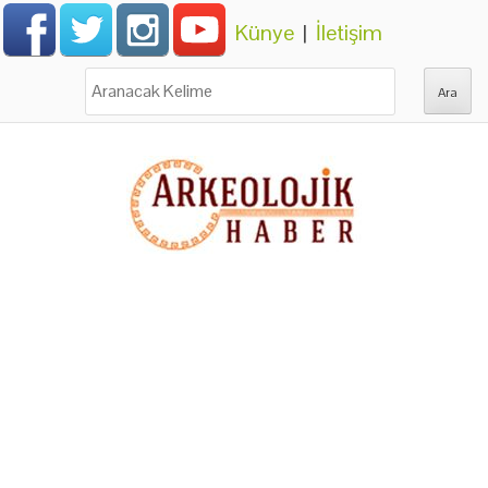
Künye
|
İletişim
Ara: