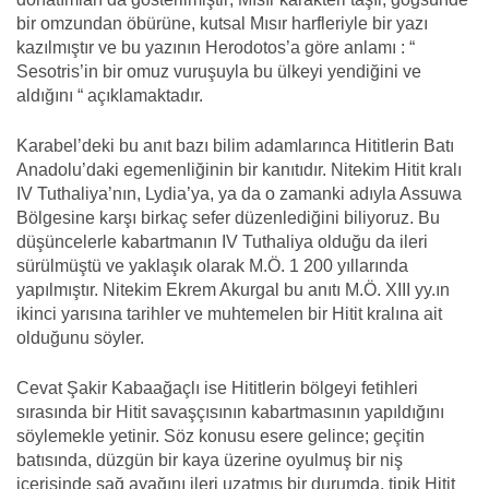
bir omzundan öbürüne, kutsal Mısır harfleriyle bir yazı
kazılmıştır ve bu yazının Herodotos’a göre anlamı : “
Sesotris’in bir omuz vuruşuyla bu ülkeyi yendiğini ve
aldığını “ açıklamaktadır.
Karabel’deki bu anıt bazı bilim adamlarınca Hititlerin Batı
Anadolu’daki egemenliğinin bir kanıtıdır. Nitekim Hitit kralı
IV Tuthaliya’nın, Lydia’ya, ya da o zamanki adıyla Assuwa
Bölgesine karşı birkaç sefer düzenlediğini biliyoruz. Bu
düşüncelerle kabartmanın IV Tuthaliya olduğu da ileri
sürülmüştü ve yaklaşık olarak M.Ö. 1 200 yıllarında
yapılmıştır. Nitekim Ekrem Akurgal bu anıtı M.Ö. XIII yy.ın
ikinci yarısına tarihler ve muhtemelen bir Hitit kralına ait
olduğunu söyler.
Cevat Şakir Kabaağaçlı ise Hititlerin bölgeyi fetihleri
sırasında bir Hitit savaşçısının kabartmasının yapıldığını
söylemekle yetinir. Söz konusu esere gelince; geçitin
batısında, düzgün bir kaya üzerine oyulmuş bir niş
içerisinde sağ ayağını ileri uzatmış bir durumda, tipik Hitit