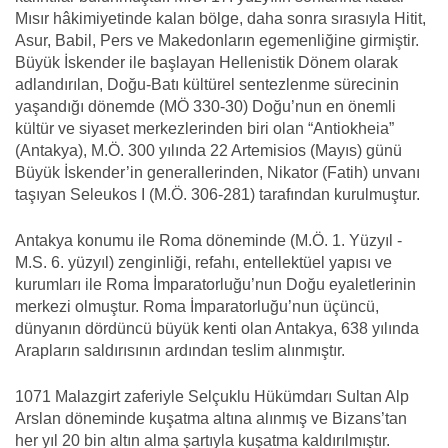
Mısır hâkimiyetinde kalan bölge, daha sonra sırasıyla Hitit,
Asur, Babil, Pers ve Makedonların egemenliğine girmiştir.
Büyük İskender ile başlayan Hellenistik Dönem olarak
adlandırılan, Doğu-Batı kültürel sentezlenme sürecinin
yaşandığı dönemde (MÖ 330-30) Doğu’nun en önemli
kültür ve siyaset merkezlerinden biri olan “Antiokheia”
(Antakya), M.Ö. 300 yılında 22 Artemisios (Mayıs) günü
Büyük İskender’in generallerinden, Nikator (Fatih) unvanı
taşıyan Seleukos I (M.Ö. 306-281) tarafından kurulmuştur.
Antakya konumu ile Roma döneminde (M.Ö. 1. Yüzyıl -
M.S. 6. yüzyıl) zenginliği, refahı, entellektüel yapısı ve
kurumları ile Roma İmparatorluğu’nun Doğu eyaletlerinin
merkezi olmuştur. Roma İmparatorluğu’nun üçüncü,
dünyanın dördüncü büyük kenti olan Antakya, 638 yılında
Arapların saldırısının ardından teslim alınmıştır.
1071 Malazgirt zaferiyle Selçuklu Hükümdarı Sultan Alp
Arslan döneminde kuşatma altına alınmış ve Bizans’tan
her yıl 20 bin altın alma şartıyla kuşatma kaldırılmıştır.