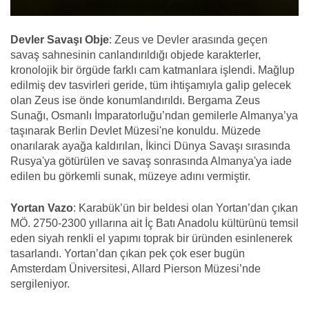
Devler Savaşı Obje
: Zeus ve Devler arasında geçen
savaş sahnesinin canlandırıldığı objede karakterler,
kronolojik bir örgüde farklı cam katmanlara işlendi. Mağlup
edilmiş dev tasvirleri geride, tüm ihtişamıyla galip gelecek
olan Zeus ise önde konumlandırıldı. Bergama Zeus
Sunağı, Osmanlı İmparatorluğu’ndan gemilerle Almanya’ya
taşınarak Berlin Devlet Müzesi'ne konuldu. Müzede
onarılarak ayağa kaldırılan, İkinci Dünya Savaşı sırasında
Rusya'ya götürülen ve savaş sonrasında Almanya'ya iade
edilen bu görkemli sunak, müzeye adını vermiştir.
Yortan Vazo
: Karabük’ün bir beldesi olan Yortan’dan çıkan
MÖ. 2750-2300 yıllarına ait İç Batı Anadolu kültürünü temsil
eden siyah renkli el yapımı toprak bir üründen esinlenerek
tasarlandı. Yortan’dan çıkan pek çok eser bugün
Amsterdam Üniversitesi, Allard Pierson Müzesi’nde
sergileniyor.