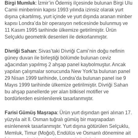
Birgi Mumluk
: İzmir’in Ödemiş ilçesinde bulunan Birgi Ulu
Camii minberinin kapısı 1993 yılında izinsiz olarak yurt
dışına çıkartılmış, yurt içinde ve yurt dışında aranan minber
kapısı Londra’da bir operasyon neticesinde bulunmuş ve
11 Kasım 1995 tarihinde ülkemize getirilmiştir. Ürün
Selçuklu geometrik desenleri ile dekorlanmıştır.
Divriği Sahan
: Sivas’taki Divriği Cami’nin doğu nefinin
güney duvarı ile birleştiği bölümde bulunan ceviz
ağacından yapılmış 2 ahşap panel kaybolmuştur. Ancak
yapılan çalışmalar sonucunda New York’ta bulunan panel
29 Nisan 1999 tarihinde, Londra’da bulunan panel ise 9
Mayıs 1999 tarihinde ülkemize getirilmiştir. Divriği Sahan
bu ahşap panellerde yer alan bitkisel motifler ve
bordürlerden esinlenilerek tasarlanmıştır.
Farisi Gümüş Maşrapa
: Ürün yurt dışından geri alınan 17.
yüzyıla ait II. Osman tuğralı gümüş bir maşrapadan
esinlenerek tasarlanmıştır. Yurt dışına götürülen Selçuklu,
Memluk, Timur (Moğol), Endülüs ve Osmanlı dönemine ait