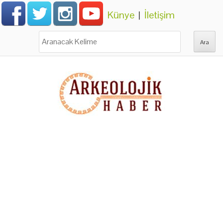
Künye
|
İletişim
Ara: