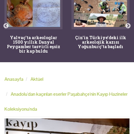
ç'ta arkeologlar
Çin'in Türkiye'deki ilk
Aspendos
 yıllık Danyal
arkeolojik kazısı
Ask
er tasvirli eşsiz
Yoğunburç'ta başladı
Telesph
ir kap buldu
Anasayfa
Aktüel
Anadolu'dan kaçırılan eserler Paşabahçe'nin Kayıp Hazineler
Koleksiyonu'nda