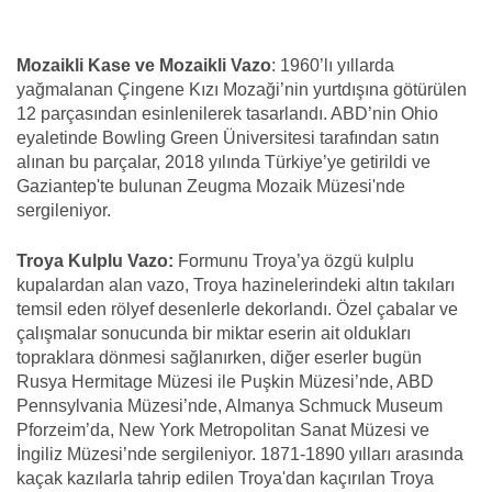
Mozaikli Kase ve Mozaikli Vazo
: 1960’lı yıllarda
yağmalanan Çingene Kızı Mozaği’nin yurtdışına götürülen
12 parçasından esinlenilerek tasarlandı. ABD’nin Ohio
eyaletinde Bowling Green Üniversitesi tarafından satın
alınan bu parçalar, 2018 yılında Türkiye’ye getirildi ve
Gaziantep'te bulunan Zeugma Mozaik Müzesi'nde
sergileniyor.
Troya Kulplu Vazo:
Formunu Troya’ya özgü kulplu
kupalardan alan vazo, Troya hazinelerindeki altın takıları
temsil eden rölyef desenlerle dekorlandı. Özel çabalar ve
çalışmalar sonucunda bir miktar eserin ait oldukları
topraklara dönmesi sağlanırken, diğer eserler bugün
Rusya Hermitage Müzesi ile Puşkin Müzesi’nde, ABD
Pennsylvania Müzesi’nde, Almanya Schmuck Museum
Pforzeim’da, New York Metropolitan Sanat Müzesi ve
İngiliz Müzesi’nde sergileniyor. 1871-1890 yılları arasında
kaçak kazılarla tahrip edilen Troya'dan kaçırılan Troya