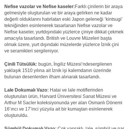
Nefise vazolar ve Nefise kaseler:
Farklı çinilerin bir araya
gelmesiyle oluşturulan ve bir araya gelirken ne kadar
değerli olduklarını hatırlatan eski Japon geleneği ‘kintsugi’
tekniğinden esinlenerek tasarlanan Nefise vazolar ve
Nefise kaseler, yurtdışındaki yüzlerce çiniye dikkat çekmek
amacıyla tasarlandı. British ve Louvre Müzeleri başta
olmak üzere, yurt dışındaki müzelerde yüzlerce İznik çini
ve seramikleri sergileniyor.
Çinili Tütsülük:
bugün, İngiliz Müzesi’ndesergilenen
yaklaşık 1510 yılına ait İznik işi kalemdanın üzerinde
bulunan desenlerden ilham alınarak tasarlandı.
Lale Dokumalı Vazo:
Hatai ve lale motiflerinden
oluşturulan ürün, Harvard Üniversitesi Sanat Müzesi ve
Arthur M Sacler koleksiyonunda yer alan Osmanlı Dönemi
16’ıncı ve 17’inci yüzyıla ait bir kumaştan esinlenerek
oluşturuldu.
Sümbül Dokumalı Vazo:
Çok yapraklı, lale, sümbül ve nar