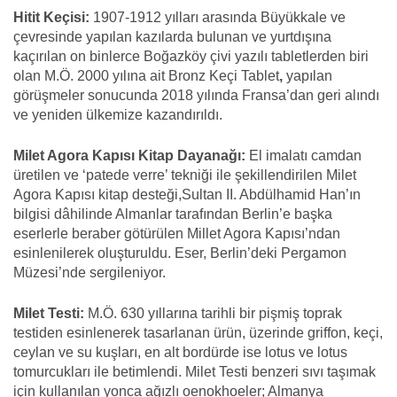
Hitit Keçisi:
1907-1912 yılları arasında Büyükkale ve
çevresinde yapılan kazılarda bulunan ve yurtdışına
kaçırılan on binlerce Boğazköy çivi yazılı tabletlerden biri
olan M.Ö. 2000 yılına ait Bronz Keçi Tablet
,
yapılan
görüşmeler sonucunda 2018 yılında Fransa’dan geri alındı
ve yeniden ülkemize kazandırıldı.
Milet Agora Kapısı Kitap Dayanağı:
El imalatı camdan
üretilen ve ‘patede verre’ tekniği ile şekillendirilen Milet
Agora Kapısı kitap desteği,Sultan II. Abdülhamid Han’ın
bilgisi dâhilinde Almanlar tarafından Berlin’e başka
eserlerle beraber götürülen Millet Agora Kapısı’ndan
esinlenilerek oluşturuldu. Eser, Berlin’deki Pergamon
Müzesi’nde sergileniyor.
Milet Testi:
M.Ö. 630 yıllarına tarihli bir pişmiş toprak
testiden esinlenerek tasarlanan ürün, üzerinde griffon, keçi,
ceylan ve su kuşları, en alt bordürde ise lotus ve lotus
tomurcukları ile betimlendi. Milet Testi benzeri sıvı taşımak
için kullanılan yonca ağızlı oenokhoeler; Almanya