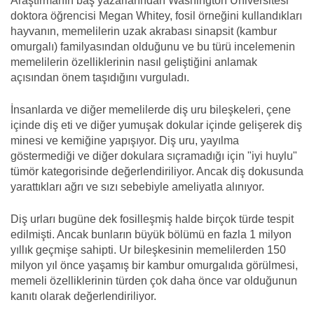
Araştırmanın baş yazarlarından Washington Üniversitesi
doktora öğrencisi Megan Whitey, fosil örneğini kullandıkları
hayvanın, memelilerin uzak akrabası sinapsit (kambur
omurgalı) familyasından olduğunu ve bu türü incelemenin
memelilerin özelliklerinin nasıl geliştiğini anlamak
açısından önem taşıdığını vurguladı.
İnsanlarda ve diğer memelilerde diş uru bileşkeleri, çene
içinde diş eti ve diğer yumuşak dokular içinde gelişerek diş
minesi ve kemiğine yapışıyor. Diş uru, yayılma
göstermediği ve diğer dokulara sıçramadığı için "iyi huylu"
tümör kategorisinde değerlendiriliyor. Ancak diş dokusunda
yarattıkları ağrı ve sızı sebebiyle ameliyatla alınıyor.
Diş urları bugüne dek fosilleşmiş halde birçok türde tespit
edilmişti. Ancak bunların büyük bölümü en fazla 1 milyon
yıllık geçmişe sahipti. Ur bileşkesinin memelilerden 150
milyon yıl önce yaşamış bir kambur omurgalıda görülmesi,
memeli özelliklerinin türden çok daha önce var olduğunun
kanıtı olarak değerlendiriliyor.