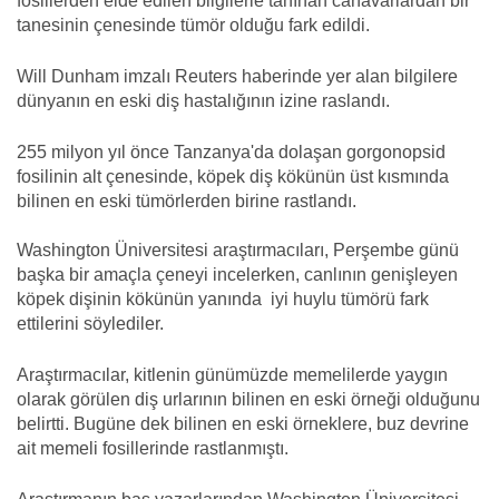
fosillerden elde edilen bilgilerle tanınan canavarlardan bir
tanesinin çenesinde tümör olduğu fark edildi.
Will Dunham imzalı
Reuters haberinde yer alan bilgilere
dünyanın en eski diş hastalığının izine raslandı.
255 milyon yıl önce Tanzanya'da dolaşan gorgonopsid
fosilinin alt çenesinde, köpek diş kökünün üst kısmında
bilinen en eski tümörlerden birine rastlandı.
Washington Üniversitesi araştırmacıları,
Perşembe günü
başka bir amaçla çeneyi incelerken, canlının genişleyen
köpek dişinin kökünün yanında iyi huylu tümörü
fark
ettilerini söylediler.
Araştırmacılar, kitlenin günümüzde memelilerde yaygın
olarak görülen diş urlarının bilinen en eski örneği olduğunu
belirtti. Bugüne dek bilinen en eski örneklere, buz devrine
ait memeli fosillerinde rastlanmıştı.