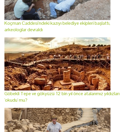
Koçman Caddesi'ndeki kazıyı belediye ekipleri başlattı,
arkeologlar devraldı
Göbekli Tepe ve gökyüzü: 12 bin yıl önce atalarımız yıldızları
'okudu' mu?