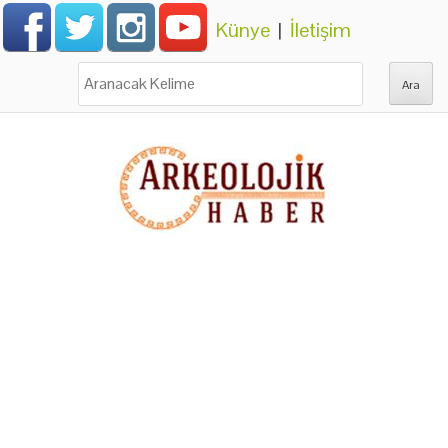
Künye
|
İletişim
Ara: