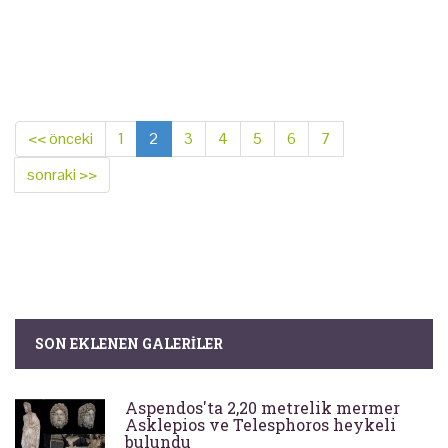
<< önceki
1
2
3
4
5
6
7
sonraki >>
SON EKLENEN GALERILER
Aspendos'ta 2,20 metrelik mermer
Asklepios ve Telesphoros heykeli
bulundu