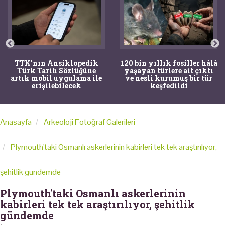
TTK'nın Ansiklopedik
120 bin yıllık fosiller hâlâ
Türk Tarih Sözlüğüne
yaşayan türlere ait çıktı
artık mobil uygulama ile
ve nesli kurumuş bir tür
erişilebilecek
keşfedildi
Anasayfa
Arkeoloji Fotoğraf Galerileri
Plymouth'taki Osmanlı askerlerinin kabirleri tek tek araştırılıyor,
şehitlik gündemde
Plymouth'taki Osmanlı askerlerinin
kabirleri tek tek araştırılıyor, şehitlik
gündemde