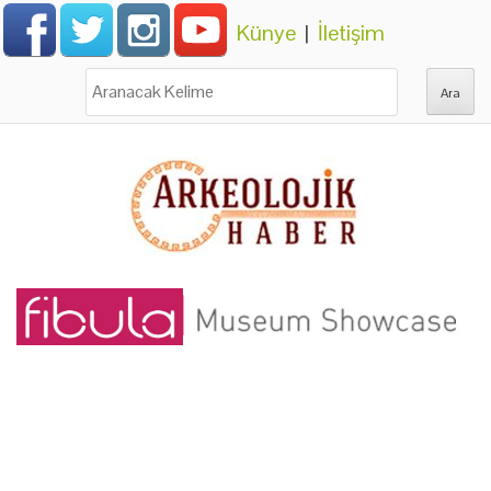
Künye
|
İletişim
Ara: