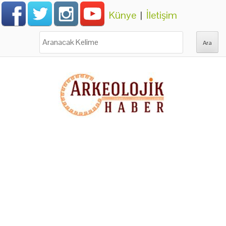
Künye
|
İletişim
Ara: