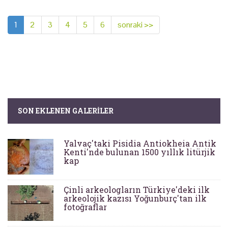
1
2
3
4
5
6
sonraki >>
SON EKLENEN GALERILER
Yalvaç'taki Pisidia Antiokheia Antik
Kenti'nde bulunan 1500 yıllık litürjik
kap
Çinli arkeologların Türkiye'deki ilk
arkeolojik kazısı Yoğunburç'tan ilk
fotoğraflar