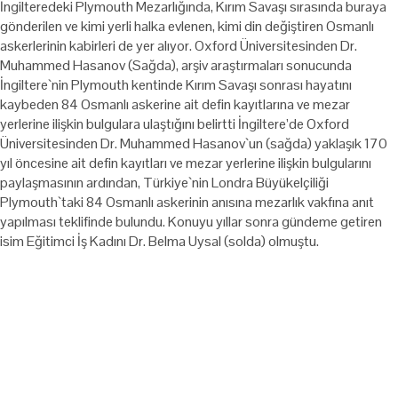
İngilteredeki Plymouth Mezarlığında, Kırım Savaşı sırasında buraya
gönderilen ve kimi yerli halka evlenen, kimi din değiştiren Osmanlı
askerlerinin kabirleri de yer alıyor. Oxford Üniversitesinden Dr.
Muhammed Hasanov (Sağda), arşiv araştırmaları sonucunda
İngiltere`nin Plymouth kentinde Kırım Savaşı sonrası hayatını
kaybeden 84 Osmanlı askerine ait defin kayıtlarına ve mezar
yerlerine ilişkin bulgulara ulaştığını belirtti İngiltere’de Oxford
Üniversitesinden Dr. Muhammed Hasanov`un (sağda) yaklaşık 170
yıl öncesine ait defin kayıtları ve mezar yerlerine ilişkin bulgularını
paylaşmasının ardından, Türkiye`nin Londra Büyükelçiliği
Plymouth`taki 84 Osmanlı askerinin anısına mezarlık vakfına anıt
yapılması teklifinde bulundu. Konuyu yıllar sonra gündeme getiren
isim Eğitimci İş Kadını Dr. Belma Uysal (solda) olmuştu.