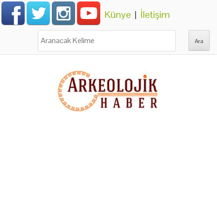
Künye
|
İletişim
Ara: