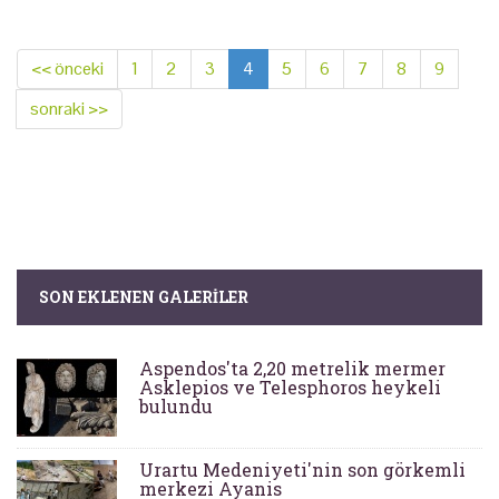
<< önceki
1
2
3
4
5
6
7
8
9
sonraki >>
SON EKLENEN GALERILER
Aspendos'ta 2,20 metrelik mermer
Asklepios ve Telesphoros heykeli
bulundu
Urartu Medeniyeti'nin son görkemli
merkezi Ayanis