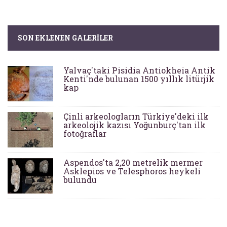
SON EKLENEN GALERILER
Yalvaç'taki Pisidia Antiokheia Antik
Kenti'nde bulunan 1500 yıllık litürjik
kap
Çinli arkeologların Türkiye'deki ilk
arkeolojik kazısı Yoğunburç'tan ilk
fotoğraflar
Aspendos'ta 2,20 metrelik mermer
Asklepios ve Telesphoros heykeli
bulundu