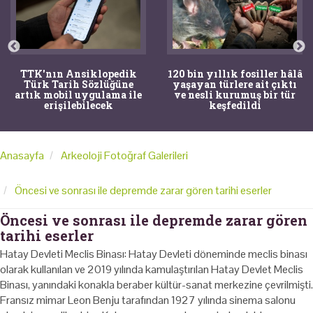
TTK'nın Ansiklopedik
120 bin yıllık fosiller hâlâ
Türk Tarih Sözlüğüne
yaşayan türlere ait çıktı
artık mobil uygulama ile
ve nesli kurumuş bir tür
erişilebilecek
keşfedildi
Anasayfa
Arkeoloji Fotoğraf Galerileri
Öncesi ve sonrası ile depremde zarar gören tarihi eserler
Öncesi ve sonrası ile depremde zarar gören
tarihi eserler
Hatay Devleti Meclis Binası: Hatay Devleti döneminde meclis binası
olarak kullanılan ve 2019 yılında kamulaştırılan Hatay Devlet Meclis
Binası, yanındaki konakla beraber kültür-sanat merkezine çevrilmişti.
Fransız mimar Leon Benju tarafından 1927 yılında sinema salonu