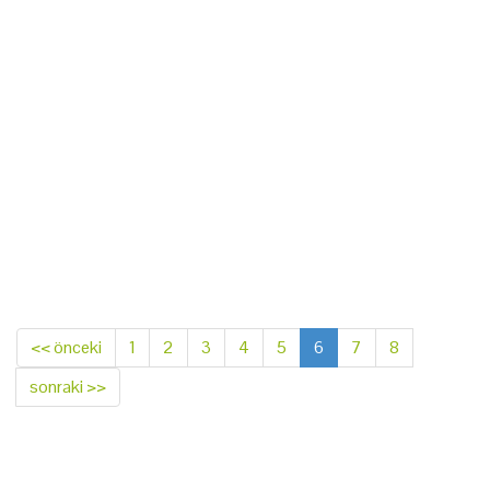
<< önceki
1
2
3
4
5
6
7
8
sonraki >>