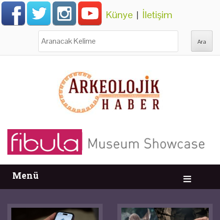
Künye
|
İletişim
Ara:
Menü